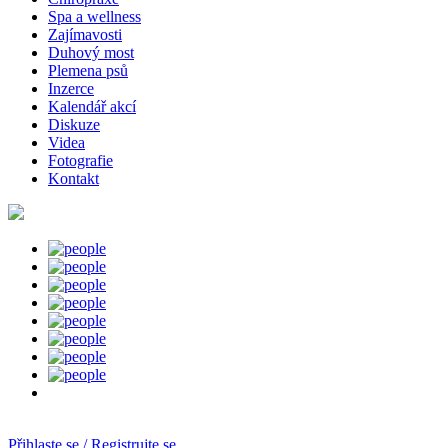
Spa a wellness
Zajímavosti
Duhový most
Plemena psů
Inzerce
Kalendář akcí
Diskuze
Videa
Fotografie
Kontakt
Přihlaste se / Registrujte se