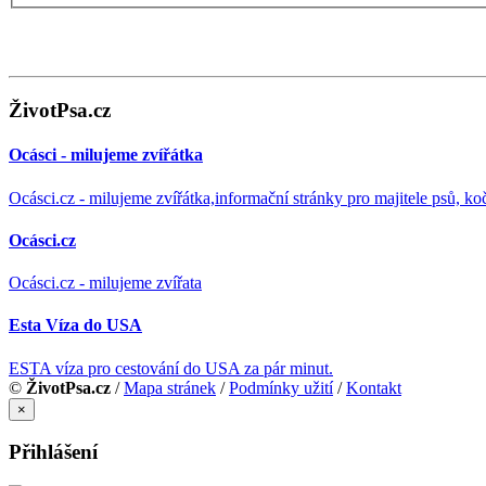
ŽivotPsa.cz
Ocásci - milujeme zvířátka
Ocásci.cz - milujeme zvířátka,informační stránky pro majitele psů, ko
Ocásci.cz
Ocásci.cz - milujeme zvířata
Esta Víza do USA
ESTA víza pro cestování do USA za pár minut.
©
ŽivotPsa.cz
/
Mapa stránek
/
Podmínky užití
/
Kontakt
×
Přihlášení