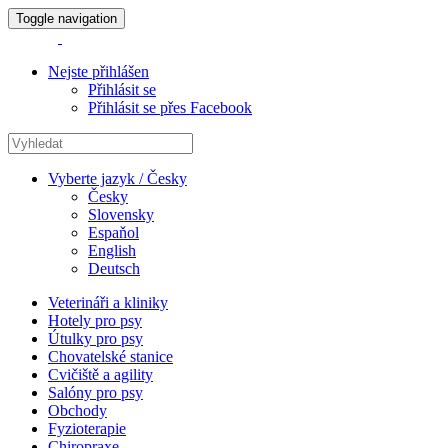
Toggle navigation
Nejste přihlášen
Přihlásit se
Přihlásit se přes Facebook
Vyberte jazyk / Česky
Česky
Slovensky
Espaňol
English
Deutsch
Veterináři a kliniky
Hotely pro psy
Útulky pro psy
Chovatelské stanice
Cvičiště a agility
Salóny pro psy
Obchody
Fyzioterapie
Chiropraxe