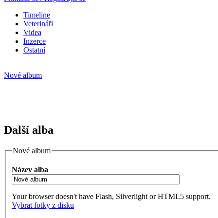
Timeline
Veterináři
Videa
Inzerce
Ostatní
Nové album
Další alba
Nové album
Název alba
Your browser doesn't have Flash, Silverlight or HTML5 support.
Vybrat fotky z disku