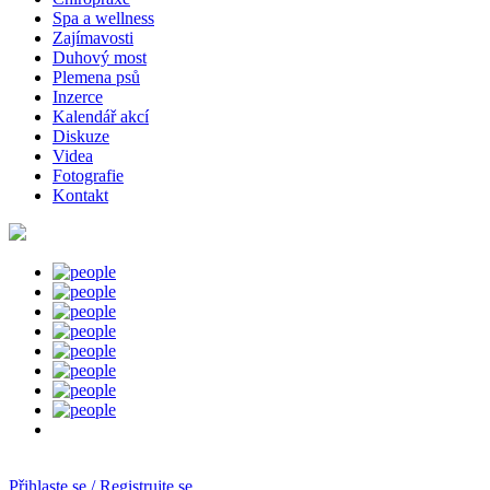
Spa a wellness
Zajímavosti
Duhový most
Plemena psů
Inzerce
Kalendář akcí
Diskuze
Videa
Fotografie
Kontakt
Přihlaste se / Registrujte se