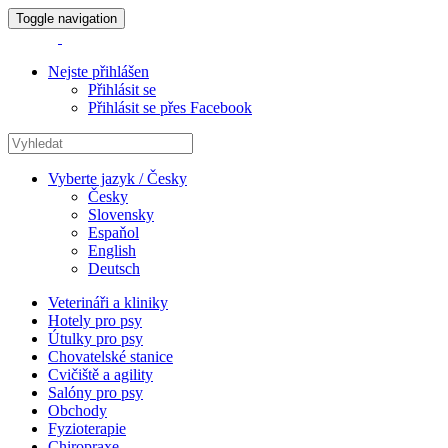
Toggle navigation
Nejste přihlášen
Přihlásit se
Přihlásit se přes Facebook
Vyberte jazyk / Česky
Česky
Slovensky
Espaňol
English
Deutsch
Veterináři a kliniky
Hotely pro psy
Útulky pro psy
Chovatelské stanice
Cvičiště a agility
Salóny pro psy
Obchody
Fyzioterapie
Chiropraxe