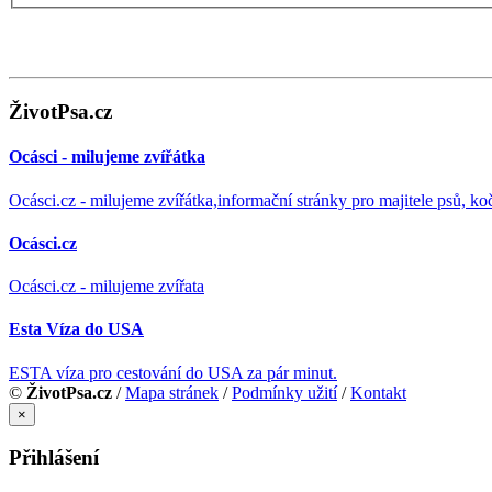
ŽivotPsa.cz
Ocásci - milujeme zvířátka
Ocásci.cz - milujeme zvířátka,informační stránky pro majitele psů, ko
Ocásci.cz
Ocásci.cz - milujeme zvířata
Esta Víza do USA
ESTA víza pro cestování do USA za pár minut.
©
ŽivotPsa.cz
/
Mapa stránek
/
Podmínky užití
/
Kontakt
×
Přihlášení