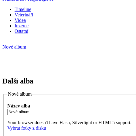
Timeline
Veterináři
Videa
Inzerce
Ostatní
Nové album
Další alba
Nové album
Název alba
Your browser doesn't have Flash, Silverlight or HTML5 support.
Vybrat fotky z disku