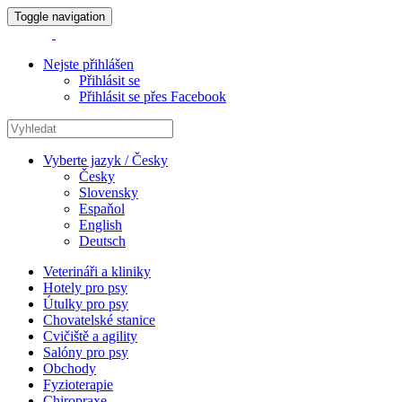
Toggle navigation
Nejste přihlášen
Přihlásit se
Přihlásit se přes Facebook
Vyberte jazyk / Česky
Česky
Slovensky
Espaňol
English
Deutsch
Veterináři a kliniky
Hotely pro psy
Útulky pro psy
Chovatelské stanice
Cvičiště a agility
Salóny pro psy
Obchody
Fyzioterapie
Chiropraxe