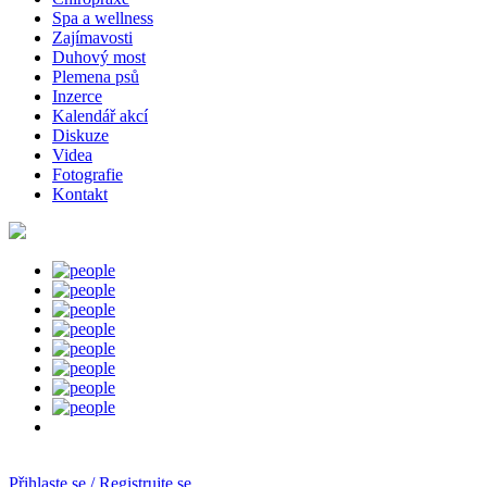
Spa a wellness
Zajímavosti
Duhový most
Plemena psů
Inzerce
Kalendář akcí
Diskuze
Videa
Fotografie
Kontakt
Přihlaste se / Registrujte se