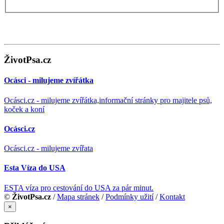
ŽivotPsa.cz
Ocásci - milujeme zvířátka
Ocásci.cz - milujeme zvířátka,informační stránky pro majitele psů,
koček a koní
Ocásci.cz
Ocásci.cz - milujeme zvířata
Esta Víza do USA
ESTA víza pro cestování do USA za pár minut.
©
ŽivotPsa.cz
/
Mapa stránek
/
Podmínky užití
/
Kontakt
×