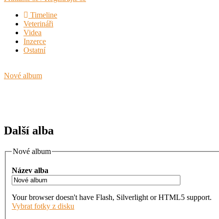
Timeline
Veterináři
Videa
Inzerce
Ostatní
Nové album
Další alba
Nové album
Název alba
Your browser doesn't have Flash, Silverlight or HTML5 support.
Vybrat fotky z disku