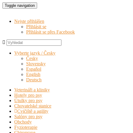
Toggle navigation
Nejste přihlášen
Přihlásit se
Přihlásit se přes Facebook
Vyberte jazyk / Česky
Česky
Slovensky
Espaňol
English
Deutsch
Veterináři a kliniky
Hotely pro psy
Útulky pro psy
Chovatelské stanice
Cvičiště a agility
Salóny pro psy
Obchody
Fyzioterapie
Chiropraxe