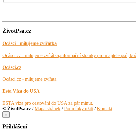
ŽivotPsa.cz
Ocásci - milujeme zvířátka
Ocásci.cz - milujeme zvířátka,informační stránky pro majitele psů, ko
Ocásci.cz
Ocásci.cz - milujeme zvířata
Esta Víza do USA
ESTA víza pro cestování do USA za pár minut.
©
ŽivotPsa.cz
/
Mapa stránek
/
Podmínky užití
/
Kontakt
×
Přihlášení