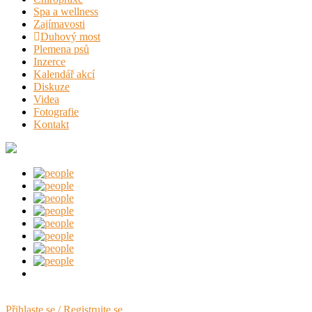
Spa a wellness
Zajímavosti
Duhový most
Plemena psů
Inzerce
Kalendář akcí
Diskuze
Videa
Fotografie
Kontakt
Přihlaste se / Registrujte se