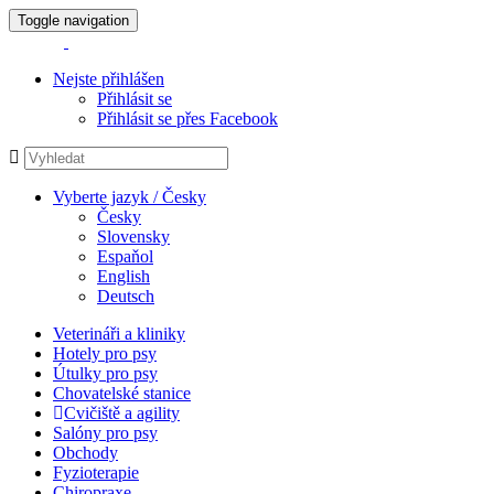
Toggle navigation
Nejste přihlášen
Přihlásit se
Přihlásit se přes Facebook
Vyberte jazyk / Česky
Česky
Slovensky
Espaňol
English
Deutsch
Veterináři a kliniky
Hotely pro psy
Útulky pro psy
Chovatelské stanice
Cvičiště a agility
Salóny pro psy
Obchody
Fyzioterapie
Chiropraxe