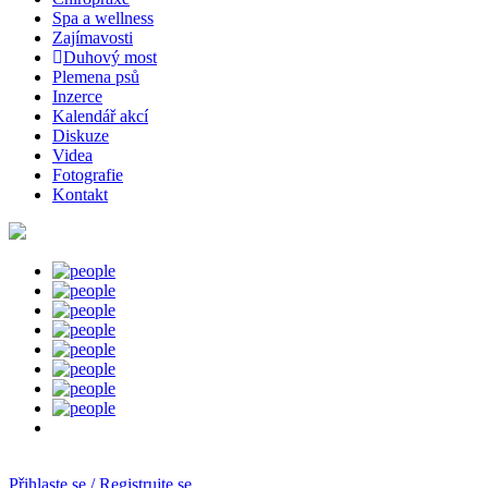
Spa a wellness
Zajímavosti
Duhový most
Plemena psů
Inzerce
Kalendář akcí
Diskuze
Videa
Fotografie
Kontakt
Přihlaste se / Registrujte se