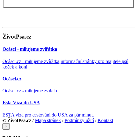
ŽivotPsa.cz
Ocásci - milujeme zvířátka
Ocásci.cz - milujeme zvířátka,informační stránky pro majitele psů,
koček a koní
Ocásci.cz
Ocásci.cz - milujeme zvířata
Esta Víza do USA
ESTA víza pro cestování do USA za pár minut.
©
ŽivotPsa.cz
/
Mapa stránek
/
Podmínky užití
/
Kontakt
×