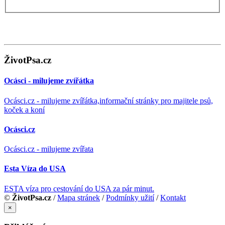
ŽivotPsa.cz
Ocásci - milujeme zvířátka
Ocásci.cz - milujeme zvířátka,informační stránky pro majitele psů,
koček a koní
Ocásci.cz
Ocásci.cz - milujeme zvířata
Esta Víza do USA
ESTA víza pro cestování do USA za pár minut.
©
ŽivotPsa.cz
/
Mapa stránek
/
Podmínky užití
/
Kontakt
×