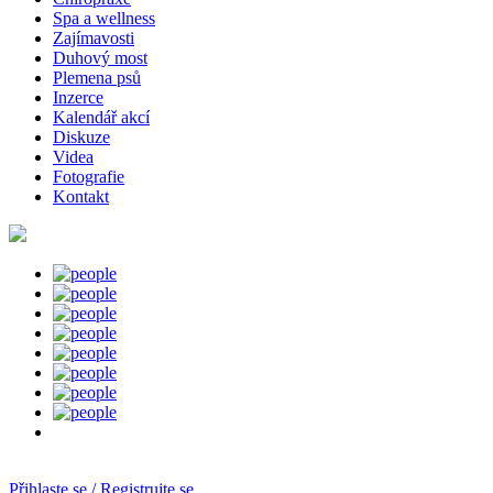
Spa a wellness
Zajímavosti
Duhový most
Plemena psů
Inzerce
Kalendář akcí
Diskuze
Videa
Fotografie
Kontakt
Přihlaste se / Registrujte se