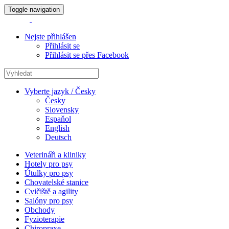
Toggle navigation
Nejste přihlášen
Přihlásit se
Přihlásit se přes Facebook
Vyberte jazyk / Česky
Česky
Slovensky
Espaňol
English
Deutsch
Veterináři a kliniky
Hotely pro psy
Útulky pro psy
Chovatelské stanice
Cvičiště a agility
Salóny pro psy
Obchody
Fyzioterapie
Chiropraxe