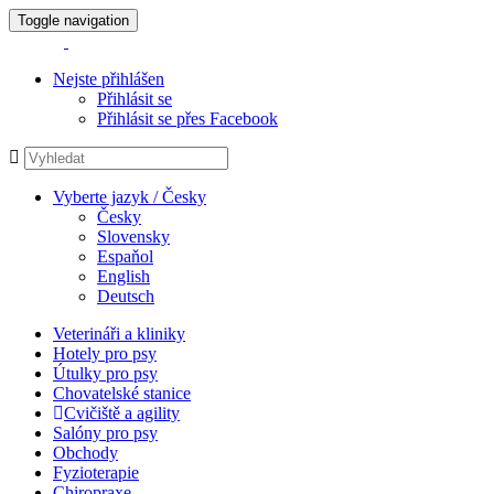
Toggle navigation
Nejste přihlášen
Přihlásit se
Přihlásit se přes Facebook
Vyberte jazyk / Česky
Česky
Slovensky
Espaňol
English
Deutsch
Veterináři a kliniky
Hotely pro psy
Útulky pro psy
Chovatelské stanice
Cvičiště a agility
Salóny pro psy
Obchody
Fyzioterapie
Chiropraxe