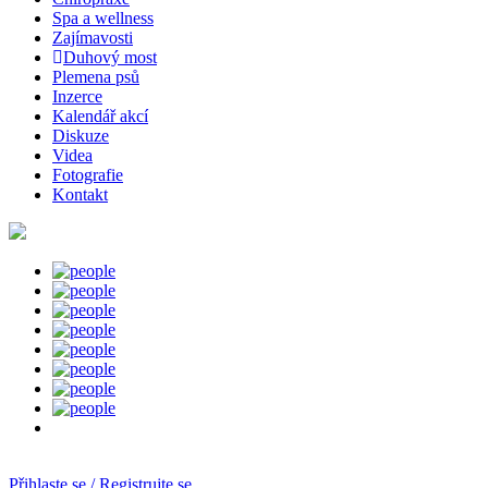
Spa a wellness
Zajímavosti
Duhový most
Plemena psů
Inzerce
Kalendář akcí
Diskuze
Videa
Fotografie
Kontakt
Přihlaste se / Registrujte se