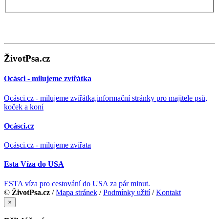
ŽivotPsa.cz
Ocásci - milujeme zvířátka
Ocásci.cz - milujeme zvířátka,informační stránky pro majitele psů,
koček a koní
Ocásci.cz
Ocásci.cz - milujeme zvířata
Esta Víza do USA
ESTA víza pro cestování do USA za pár minut.
©
ŽivotPsa.cz
/
Mapa stránek
/
Podmínky užití
/
Kontakt
×