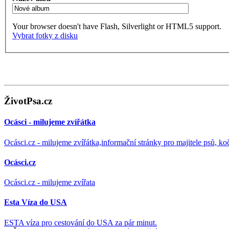
Your browser doesn't have Flash, Silverlight or HTML5 support.
Vybrat fotky z disku
ŽivotPsa.cz
Ocásci - milujeme zvířátka
Ocásci.cz - milujeme zvířátka,informační stránky pro majitele psů, ko
Ocásci.cz
Ocásci.cz - milujeme zvířata
Esta Víza do USA
ESTA víza pro cestování do USA za pár minut.