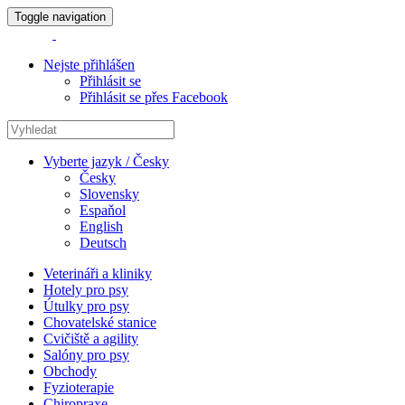
Toggle navigation
Nejste přihlášen
Přihlásit se
Přihlásit se přes Facebook
Vyberte jazyk / Česky
Česky
Slovensky
Espaňol
English
Deutsch
Veterináři a kliniky
Hotely pro psy
Útulky pro psy
Chovatelské stanice
Cvičiště a agility
Salóny pro psy
Obchody
Fyzioterapie
Chiropraxe