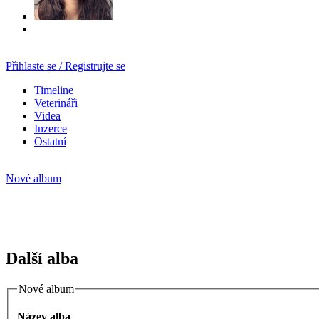
Přihlaste se / Registrujte se
Timeline
Veterináři
Videa
Inzerce
Ostatní
Nové album
Další alba
Nové album
Název alba