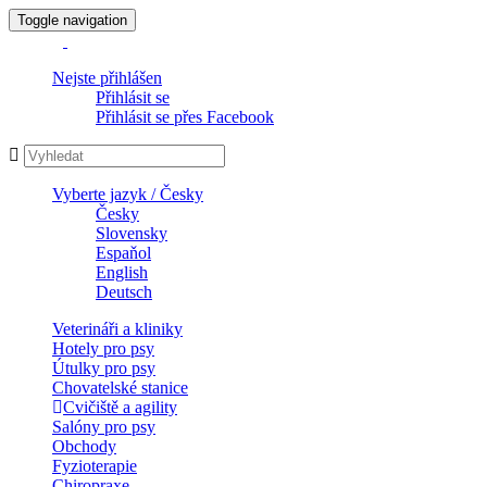
Toggle navigation
Nejste přihlášen
Přihlásit se
Přihlásit se přes Facebook
Vyberte jazyk / Česky
Česky
Slovensky
Espaňol
English
Deutsch
Veterináři a kliniky
Hotely pro psy
Útulky pro psy
Chovatelské stanice
Cvičiště a agility
Salóny pro psy
Obchody
Fyzioterapie
Chiropraxe