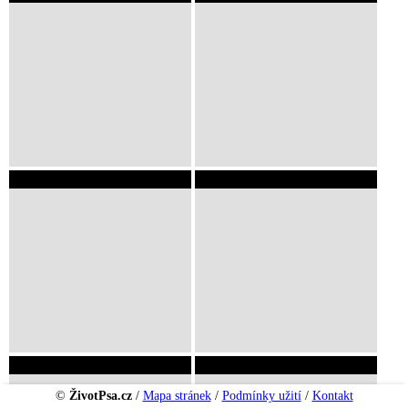
©
ŽivotPsa.cz
/
Mapa stránek
/
Podmínky užití
/
Kontakt