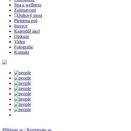
Spa a wellness
Zajímavosti
Duhový most
Plemena psů
Inzerce
Kalendář akcí
Diskuze
Videa
Fotografie
Kontakt
Přihlaste se / Registrujte se