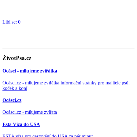
Líbí se:
0
ŽivotPsa.cz
Ocásci - milujeme zvířátka
Ocásci.cz - milujeme zvířátka,informační stránky pro majitele psů,
koček a koní
Ocásci.cz
Ocásci.cz - milujeme zvířata
Esta Víza do USA
ESTA víza pro cestování do USA za pár minut.