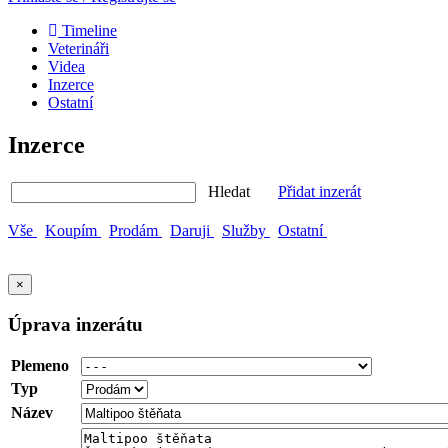
Timeline
Veterináři
Videa
Inzerce
Ostatní
Inzerce
Hledat
Přidat inzerát
Vše
Koupím
Prodám
Daruji
Služby
Ostatní
×
Úprava inzerátu
Plemeno
Typ
Název