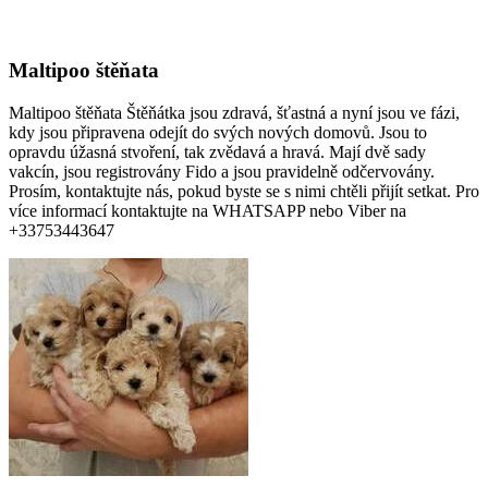
Maltipoo štěňata
Maltipoo štěňata Štěňátka jsou zdravá, šťastná a nyní jsou ve fázi,
kdy jsou připravena odejít do svých nových domovů. Jsou to
opravdu úžasná stvoření, tak zvědavá a hravá. Mají dvě sady
vakcín, jsou registrovány Fido a jsou pravidelně odčervovány.
Prosím, kontaktujte nás, pokud byste se s nimi chtěli přijít setkat. Pro
více informací kontaktujte na WHATSAPP nebo Viber na
+33753443647