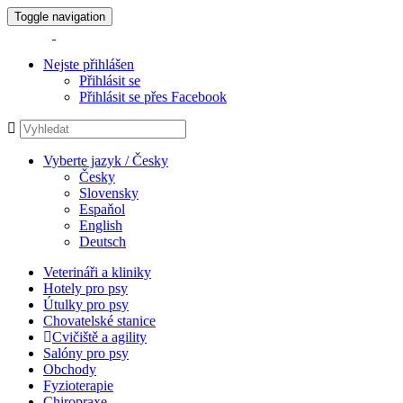
Toggle navigation
Nejste přihlášen
Přihlásit se
Přihlásit se přes Facebook
Vyberte jazyk / Česky
Česky
Slovensky
Espaňol
English
Deutsch
Veterináři a kliniky
Hotely pro psy
Útulky pro psy
Chovatelské stanice
Cvičiště a agility
Salóny pro psy
Obchody
Fyzioterapie
Chiropraxe