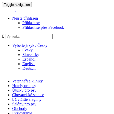
Toggle navigation
Nejste přihlášen
Přihlásit se
Přihlásit se přes Facebook
Vyberte jazyk / Česky
Česky
Slovensky
Espaňol
English
Deutsch
Veterináři a kliniky
Hotely pro psy
Útulky pro psy
Chovatelské stanice
Cvičiště a agility
Salóny pro psy
Obchody
Fyzioterapie