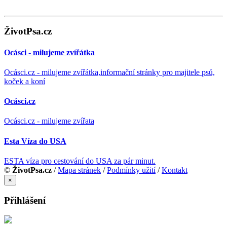
ŽivotPsa.cz
Ocásci - milujeme zvířátka
Ocásci.cz - milujeme zvířátka,informační stránky pro majitele psů,
koček a koní
Ocásci.cz
Ocásci.cz - milujeme zvířata
Esta Víza do USA
ESTA víza pro cestování do USA za pár minut.
©
ŽivotPsa.cz
/
Mapa stránek
/
Podmínky užití
/
Kontakt
×
Přihlášení