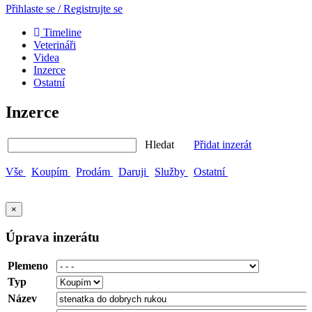
Přihlaste se / Registrujte se
Timeline
Veterináři
Videa
Inzerce
Ostatní
Inzerce
Hledat
Přidat inzerát
Vše
Koupím
Prodám
Daruji
Služby
Ostatní
×
Úprava inzerátu
Plemeno
Typ
Název