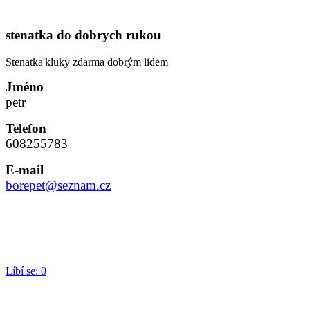
stenatka do dobrych rukou
Stenatka'kluky zdarma dobrým lidem
Jméno
petr
Telefon
608255783
E-mail
borepet@seznam.cz
Líbí se:
0