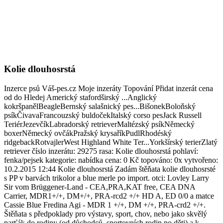
Kolie dlouhosrstá
Inzerce psů Váš-pes.cz Moje inzeráty Topování Přidat inzerát cena
od do Hledej Americký stafordširský ...Anglický
kokršpanělBeagleBernský salašnický pes...BišonekBoloňský
psíkČivavaFrancouzský buldočekItalský corso pesJack Russell
TeriérJezevčíkLabradorský retrieverMaltézský psíkNěmecký
boxerNěmecký ovčákPražský krysaříkPudlRhodéský
ridgebackRotvajlerWest Highland White Ter...Yorkšírský terierZlatý
retriever číslo inzerátu: 29275 rasa: Kolie dlouhosrstá pohlaví:
fenka/pejsek kategorie: nabídka cena: 0 Kč topováno: 0x vytvořeno:
10.2.2015 12:44 Kolie dlouhosrstá Zadám štěňata kolie dlouhosrsté
s PP v barvách trikolor a blue merle po import. otci: Lovley Larry
Sir vom Brüggener-Land - CEA,PRA,KAT free, CEA DNA
Carrier, MDR1+/+, DM+/+, PRA-rcd2 +/+ HD A, ED 0/0 a matce
Cassie Blue Fredina Agi - MDR 1 +/+, DM +/+, PRA-crd2 +/+.
Štěňata s předpoklady pro výstavy, sport, chov, nebo jako skvělý
parťák do rodiny (od důchodců, sportovních rodin po děti) a k