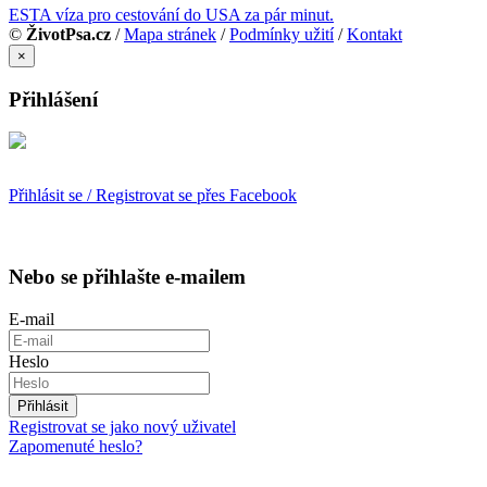
ESTA víza pro cestování do USA za pár minut.
©
ŽivotPsa.cz
/
Mapa stránek
/
Podmínky užití
/
Kontakt
×
Přihlášení
Přihlásit se / Registrovat se přes Facebook
Nebo se přihlašte e-mailem
E-mail
Heslo
Přihlásit
Registrovat se jako nový uživatel
Zapomenuté heslo?