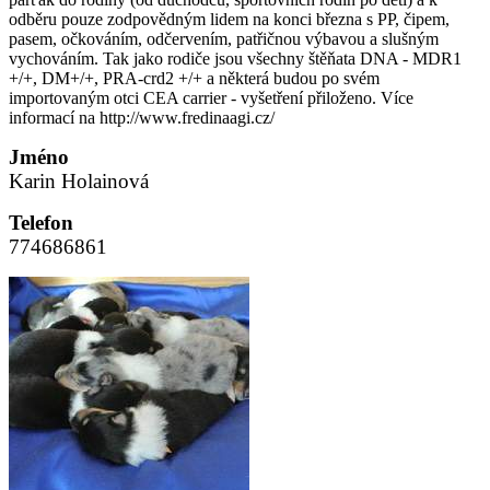
odběru pouze zodpovědným lidem na konci března s PP, čipem,
pasem, očkováním, odčervením, patřičnou výbavou a slušným
vychováním. Tak jako rodiče jsou všechny štěňata DNA - MDR1
+/+, DM+/+, PRA-crd2 +/+ a některá budou po svém
importovaným otci CEA carrier - vyšetření přiloženo. Více
informací na http://www.fredinaagi.cz/
Jméno
Karin Holainová
Telefon
774686861