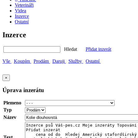
Veterináři
Videa
Inzerce
Ostatní
Inzerce
Hledat
Přidat inzerát
Vše
Koupím
Prodám
Daruji
Služby
Ostatní
×
Úprava inzerátu
Plemeno
Typ
Název
Text