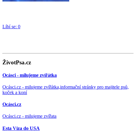
Líbí se:
0
ŽivotPsa.cz
Ocásci - milujeme zvířátka
Ocásci.cz - milujeme zvířátka,informační stránky pro majitele psů,
koček a koní
Ocásci.cz
Ocásci.cz - milujeme zvířata
Esta Víza do USA