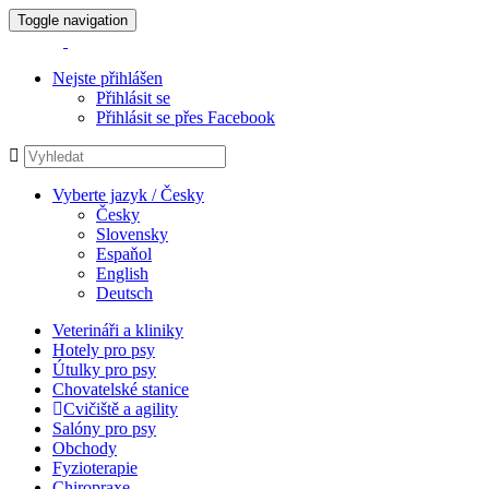
Toggle navigation
Nejste přihlášen
Přihlásit se
Přihlásit se přes Facebook
Vyberte jazyk / Česky
Česky
Slovensky
Espaňol
English
Deutsch
Veterináři a kliniky
Hotely pro psy
Útulky pro psy
Chovatelské stanice
Cvičiště a agility
Salóny pro psy
Obchody
Fyzioterapie
Chiropraxe