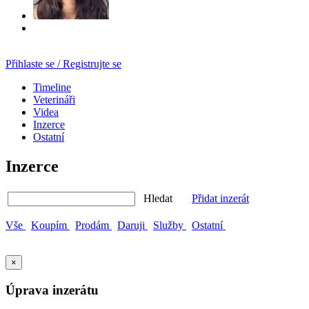
Přihlaste se / Registrujte se
Timeline
Veterináři
Videa
Inzerce
Ostatní
Inzerce
Hledat
Přidat inzerát
Vše
Koupím
Prodám
Daruji
Služby
Ostatní
×
Úprava inzerátu