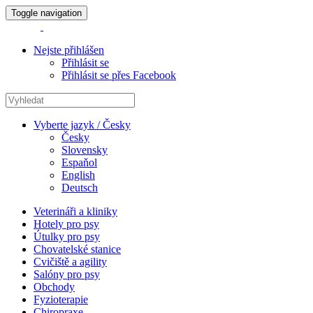
Toggle navigation
Nejste přihlášen
Přihlásit se
Přihlásit se přes Facebook
Vyberte jazyk / Česky
Česky
Slovensky
Espaňol
English
Deutsch
Veterináři a kliniky
Hotely pro psy
Útulky pro psy
Chovatelské stanice
Cvičiště a agility
Salóny pro psy
Obchody
Fyzioterapie
Chiropraxe