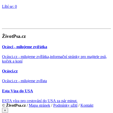
Líbí se:
0
ŽivotPsa.cz
Ocásci - milujeme zvířátka
Ocásci.cz - milujeme zvířátka,informační stránky pro majitele psů,
koček a koní
Ocásci.cz
Ocásci.cz - milujeme zvířata
Esta Víza do USA
ESTA víza pro cestování do USA za pár minut.
©
ŽivotPsa.cz
/
Mapa stránek
/
Podmínky užití
/
Kontakt
×