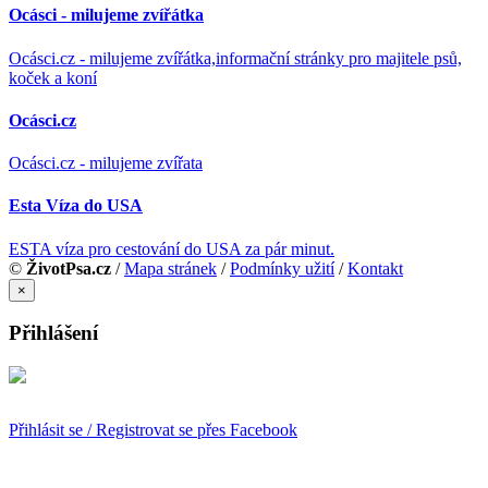
Ocásci - milujeme zvířátka
Ocásci.cz - milujeme zvířátka,informační stránky pro majitele psů,
koček a koní
Ocásci.cz
Ocásci.cz - milujeme zvířata
Esta Víza do USA
ESTA víza pro cestování do USA za pár minut.
©
ŽivotPsa.cz
/
Mapa stránek
/
Podmínky užití
/
Kontakt
×
Přihlášení
Přihlásit se / Registrovat se přes Facebook