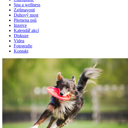
Spa a wellness
Zajímavosti
Duhový most
Plemena psů
Inzerce
Kalendář akcí
Diskuze
Videa
Fotografie
Kontakt