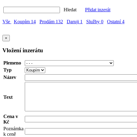
Hledat
Přidat inzerát
Vše
Koupím
14
Prodám
132
Daruji
1
Služby
0
Ostatní
4
×
Vložení inzerátu
Plemeno
Typ
Název
Text
Cena v
Kč
Poznámka
k ceně