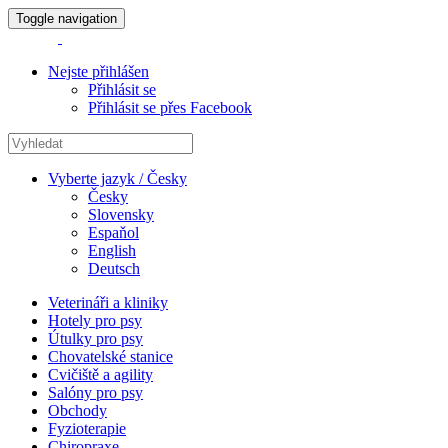
Toggle navigation
Nejste přihlášen
Přihlásit se
Přihlásit se přes Facebook
Vyberte jazyk / Česky
Česky
Slovensky
Espaňol
English
Deutsch
Veterináři a kliniky
Hotely pro psy
Útulky pro psy
Chovatelské stanice
Cvičiště a agility
Salóny pro psy
Obchody
Fyzioterapie
Chiropraxe