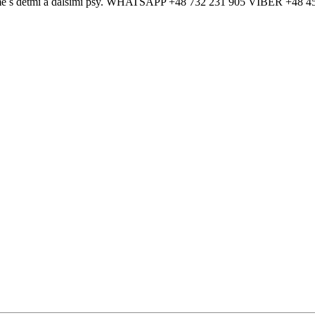
domě s dětmi a dalšími psy. WHATSAPP +48 732 231 905 VIBER +48 4