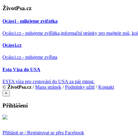
ŽivotPsa.cz
Ocásci - milujeme zvířátka
Ocásci.cz - milujeme zvířátka,informační stránky pro majitele psů, ko
Ocásci.cz
Ocásci.cz - milujeme zvířata
Esta Víza do USA
ESTA víza pro cestování do USA za pár minut.
©
ŽivotPsa.cz
/
Mapa stránek
/
Podmínky užití
/
Kontakt
×
Přihlášení
Přihlásit se / Registrovat se přes Facebook