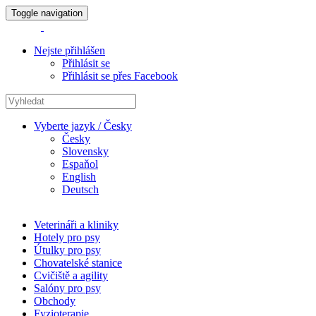
Toggle navigation
Nejste přihlášen
Přihlásit se
Přihlásit se přes Facebook
Vyberte jazyk / Česky
Česky
Slovensky
Espaňol
English
Deutsch
Veterináři a kliniky
Hotely pro psy
Útulky pro psy
Chovatelské stanice
Cvičiště a agility
Salóny pro psy
Obchody
Fyzioterapie