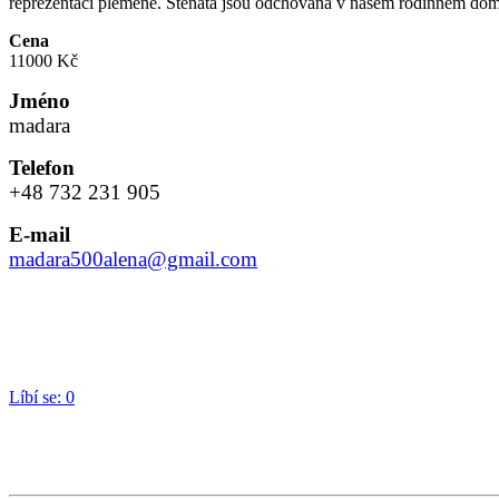
reprezentací plemene. Štěňata jsou odchována v našem rodinném 
Cena
11000 Kč
Jméno
madara
Telefon
+48 732 231 905
E-mail
madara500alena@gmail.com
Líbí se:
0