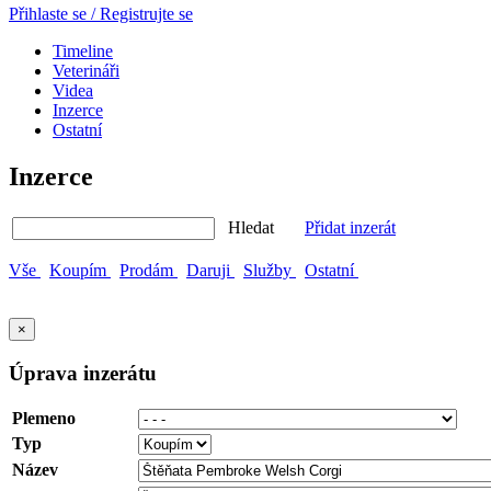
Přihlaste se / Registrujte se
Timeline
Veterináři
Videa
Inzerce
Ostatní
Inzerce
Hledat
Přidat inzerát
Vše
Koupím
Prodám
Daruji
Služby
Ostatní
×
Úprava inzerátu
Plemeno
Typ
Název