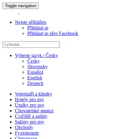
Toggle navigation
Nejste přihlášen
Přihlásit se
Přihlásit se přes Facebook
Vyberte jazyk / Česky
Česky
Slovensky
Espaňol
English
Deutsch
Veterináři a kliniky
Hotely pro psy
Útulky pro psy
Chovatelské stanice
Cvičiště a agility
Salóny pro psy
Obchody
Fyzioterapie
Chiropraxe