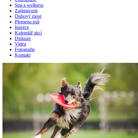
Spa a wellness
Zajímavosti
Duhový most
Plemena psů
Inzerce
Kalendář akcí
Diskuze
Videa
Fotografie
Kontakt