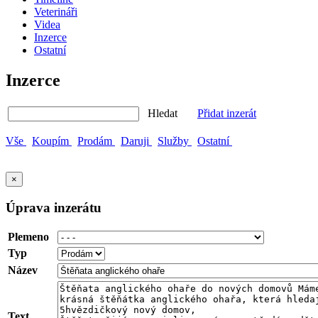
Veterináři
Videa
Inzerce
Ostatní
Inzerce
Hledat
Přidat inzerát
Vše
Koupím
Prodám
Daruji
Služby
Ostatní
×
Úprava inzerátu
Plemeno
Typ
Název
Text