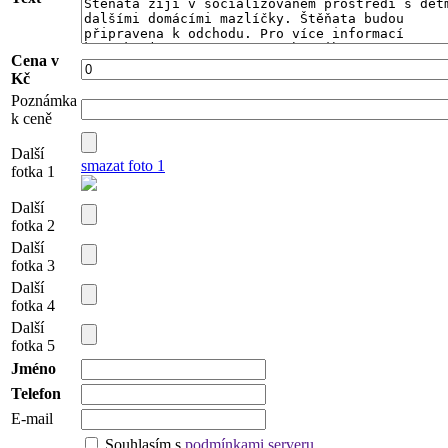
Cena v
Kč
Poznámka
k ceně
Další
smazat foto 1
fotka 1
Další
fotka 2
Další
fotka 3
Další
fotka 4
Další
fotka 5
Jméno
Telefon
E-mail
Souhlasím s
podmínkami serveru