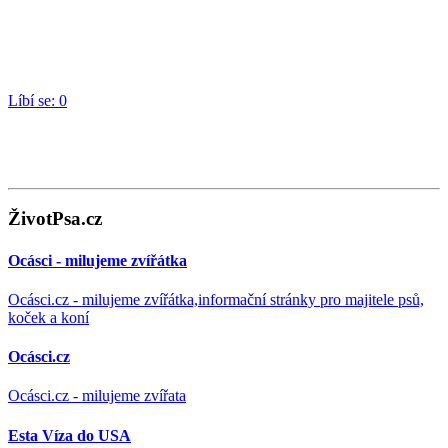
Líbí se:
0
ŽivotPsa.cz
Ocásci - milujeme zvířátka
Ocásci.cz - milujeme zvířátka,informační stránky pro majitele psů,
koček a koní
Ocásci.cz
Ocásci.cz - milujeme zvířata
Esta Víza do USA