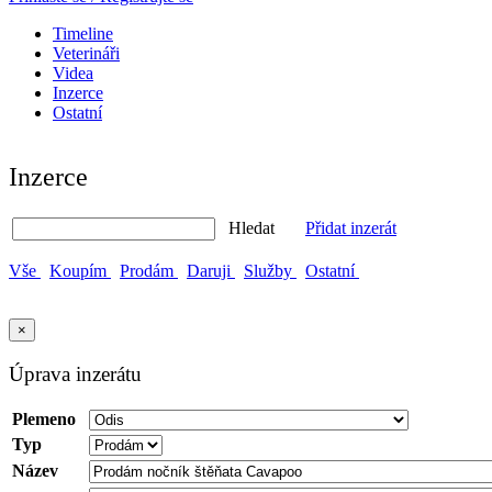
Timeline
Veterináři
Videa
Inzerce
Ostatní
Inzerce
Hledat
Přidat inzerát
Vše
Koupím
Prodám
Daruji
Služby
Ostatní
×
Úprava inzerátu
Plemeno
Typ
Název