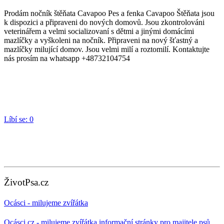
Prodám nočník štěňata Cavapoo Pes a fenka Cavapoo Štěňata jsou
k dispozici a připraveni do nových domovů. Jsou zkontrolováni
veterinářem a velmi socializovaní s dětmi a jinými domácími
mazlíčky a vyškoleni na nočník. Připraveni na nový šťastný a
mazlíčky milující domov. Jsou velmi milí a roztomilí. Kontaktujte
nás prosím na whatsapp +48732104754
Líbí se:
0
ŽivotPsa.cz
Ocásci - milujeme zvířátka
Ocásci.cz - milujeme zvířátka,informační stránky pro majitele psů,