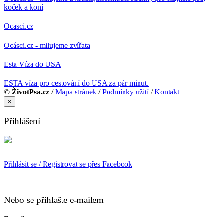
koček a koní
Ocásci.cz
Ocásci.cz - milujeme zvířata
Esta Víza do USA
ESTA víza pro cestování do USA za pár minut.
©
ŽivotPsa.cz
/
Mapa stránek
/
Podmínky užití
/
Kontakt
×
Přihlášení
Přihlásit se / Registrovat se přes Facebook
Nebo se přihlašte e-mailem