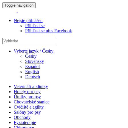
Toggle navigation
Nejste přihlášen
Přihlásit se
Přihlásit se přes Facebook
Vyberte jazyk / Česky
Česky
Slovensky
Espaňol
English
Deutsch
Veterináři a kliniky
Hotely pro psy
Útulky pro psy
Chovatelské stanice
Cvičiště a agility
Salóny pro psy
Obchody
Fyzioterapie
Chiropraxe