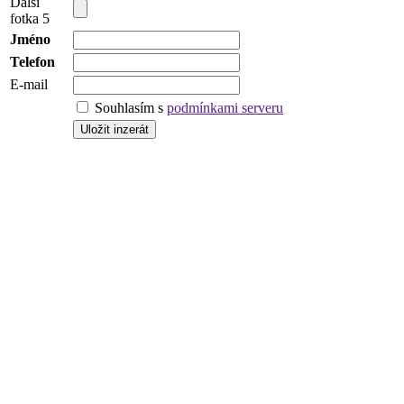
Další
fotka 5
Jméno
Telefon
E-mail
Souhlasím s
podmínkami serveru