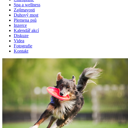
Spa a wellness
Zajímavosti
Duhový most
Plemena psů
Inzerce
Kalendář akcí
Diskuze
Videa
Fotografie
Kontakt