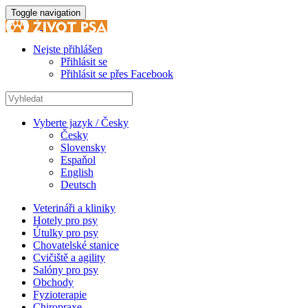
Toggle navigation
Nejste přihlášen
Přihlásit se
Přihlásit se přes Facebook
Vyberte jazyk / Česky
Česky
Slovensky
Espaňol
English
Deutsch
Veterináři a kliniky
Hotely pro psy
Útulky pro psy
Chovatelské stanice
Cvičiště a agility
Salóny pro psy
Obchody
Fyzioterapie
Chiropraxe