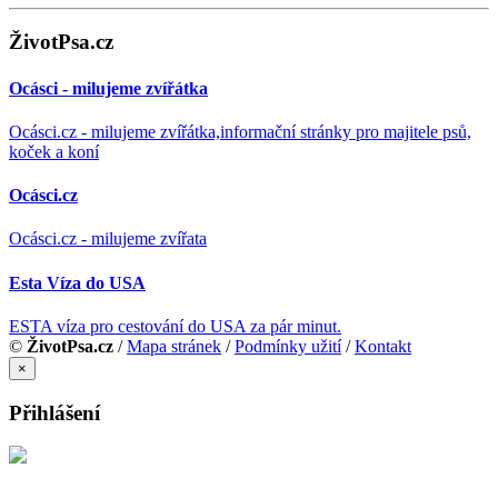
ŽivotPsa.cz
Ocásci - milujeme zvířátka
Ocásci.cz - milujeme zvířátka,informační stránky pro majitele psů,
koček a koní
Ocásci.cz
Ocásci.cz - milujeme zvířata
Esta Víza do USA
ESTA víza pro cestování do USA za pár minut.
©
ŽivotPsa.cz
/
Mapa stránek
/
Podmínky užití
/
Kontakt
×
Přihlášení