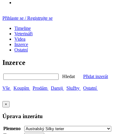
Přihlaste se / Registrujte se
Timeline
Veterináři
Videa
Inzerce
Ostatní
Inzerce
Hledat
Přidat inzerát
Vše
Koupím
Prodám
Daruji
Služby
Ostatní
×
Úprava inzerátu
Plemeno