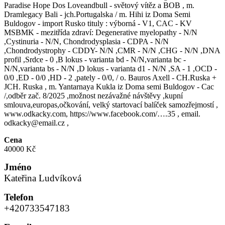
Paradise Hope Dos Loveandbull - světový vítěz a BOB , m.
Dramlegacy Bali - jch.Portugalska / m. Hihi iz Doma Semi
Buldogov - import Rusko tituly : výborná - V1, CAC - KV
MSBMK - mezitřída zdraví: Degenerative myelopathy - N/N
,Cystinuria - N/N, Chondrodysplasia - CDPA - N/N
,Chondrodystrophy - CDDY- N/N ,CMR - N/N ,CHG - N/N ,DNA
profil ,Srdce - 0 ,B lokus - varianta bd - N/N,varianta bc -
N/N,varianta bs - N/N ,D lokus - varianta d1 - N/N ,SA - 1 ,OCD -
0/0 ,ED - 0/0 ,HD - 2 ,pately - 0/0, / o. Bauros Axell - CH.Ruska +
JCH. Ruska , m. Yantarnaya Kukla iz Doma semi Buldogov - Cac
/,odběr zač. 8/2025 ,možnost nezávažné návštěvy ,kupní
smlouva,europas,očkování, velký startovací balíček samozřejmostí ,
www.odkacky.com, https://www.facebook.com/….35 , email.
odkacky@email.cz ,
Cena
40000 Kč
Jméno
Kateřina Ludvíková
Telefon
+420733547183