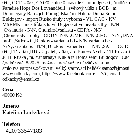
0/0 , OCD - 0/0 ,ED 0/0 ,srdce 0 ,oas dle Cambridge - 0 , /rodiče: o.
Paradise Hope Dos Loveandbull - světový vítěz a BOB , m.
Dramlegacy Bali - jch.Portugalska / m. Hihi iz Doma Semi
Buldogov - import Rusko tituly : výborná - V1, CAC - KV
MSBMK - mezitřída zdraví: Degenerative myelopathy - N/N
,Cystinuria - N/N, Chondrodysplasia - CDPA - N/N
,Chondrodystrophy - CDDY- N/N ,CMR - N/N ,CHG - N/N ,DNA
profil ,Srdce - 0 ,B lokus - varianta bd - N/N,varianta bc -
N/N,varianta bs - N/N ,D lokus - varianta d1 - N/N ,SA - 1 ,OCD -
0/0 ,ED - 0/0 ,HD - 2 ,pately - 0/0, / o. Bauros Axell - CH.Ruska +
JCH. Ruska , m. Yantarnaya Kukla iz Doma semi Buldogov - Cac
/,odběr zač. 8/2025 ,možnost nezávažné návštěvy ,kupní
smlouva,europas,očkování, velký startovací balíček samozřejmostí ,
www.odkacky.com, https://www.facebook.com/….35 , email.
odkacky@email.cz ,
Cena
40000 Kč
Jméno
Kateřina Ludvíková
Telefon
+420733547183