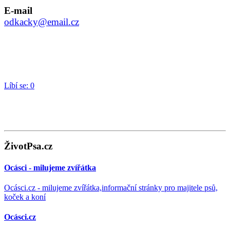
E-mail
odkacky@email.cz
Líbí se:
0
ŽivotPsa.cz
Ocásci - milujeme zvířátka
Ocásci.cz - milujeme zvířátka,informační stránky pro majitele psů,
koček a koní
Ocásci.cz