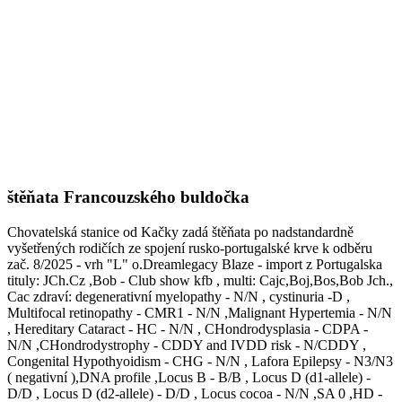
štěňata Francouzského buldočka
Chovatelská stanice od Kačky zadá štěňata po nadstandardně
vyšetřených rodičích ze spojení rusko-portugalské krve k odběru
zač. 8/2025 - vrh "L" o.Dreamlegacy Blaze - import z Portugalska
tituly: JCh.Cz ,Bob - Club show kfb , multi: Cajc,Boj,Bos,Bob Jch.,
Cac zdraví: degenerativní myelopathy - N/N , cystinuria -D ,
Multifocal retinopathy - CMR1 - N/N ,Malignant Hypertemia - N/N
, Hereditary Cataract - HC - N/N , CHondrodysplasia - CDPA -
N/N ,CHondrodystrophy - CDDY and IVDD risk - N/CDDY ,
Congenital Hypothyoidism - CHG - N/N , Lafora Epilepsy - N3/N3
( negativní ),DNA profile ,Locus B - B/B , Locus D (d1-allele) -
D/D , Locus D (d2-allele) - D/D , Locus cocoa - N/N ,SA 0 ,HD -