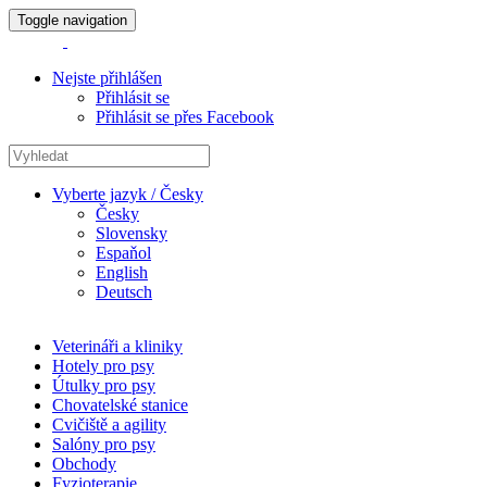
Toggle navigation
Nejste přihlášen
Přihlásit se
Přihlásit se přes Facebook
Vyberte jazyk / Česky
Česky
Slovensky
Espaňol
English
Deutsch
Veterináři a kliniky
Hotely pro psy
Útulky pro psy
Chovatelské stanice
Cvičiště a agility
Salóny pro psy
Obchody
Fyzioterapie