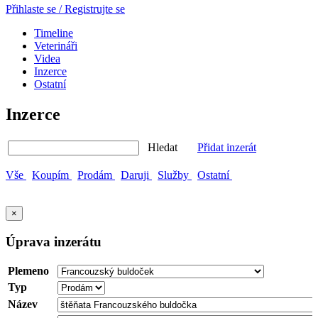
Přihlaste se / Registrujte se
Timeline
Veterináři
Videa
Inzerce
Ostatní
Inzerce
Hledat
Přidat inzerát
Vše
Koupím
Prodám
Daruji
Služby
Ostatní
×
Úprava inzerátu
Plemeno
Typ
Název