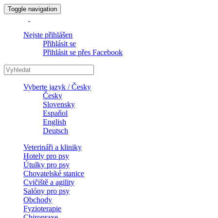
Toggle navigation
Nejste přihlášen
Přihlásit se
Přihlásit se přes Facebook
Vyberte jazyk / Česky
Česky
Slovensky
Espaňol
English
Deutsch
Veterináři a kliniky
Hotely pro psy
Útulky pro psy
Chovatelské stanice
Cvičiště a agility
Salóny pro psy
Obchody
Fyzioterapie
Chiropraxe