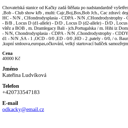
Chovatelská stanice od Kačky zadá štěňata po nadstandardně vyšetřen
,Bob - Club show kfb , multi: Cajc,Boj,Bos,Bob Jch., Cac zdraví: de
HC - N/N , CHondrodysplasia - CDPA - N/N ,CHondrodystrophy - C
- B/B , Locus D (d1-allele) - D/D , Locus D (d2-allele) - D/D , Locu
vítěz a BOB , m. Dramlegacy Bali - jch.Portugalska / m. Hihi iz D
- N/N, Chondrodysplasia - CDPA - N/N ,Chondrodystrophy - CDDY- N/
d1 - N/N ,SA - 1 ,OCD - 0/0 ,ED - 0/0 ,HD - 2 ,pately - 0/0, / o. 
,kupní smlouva,europas,očkování, velký startovací balíček samozře
Cena
40000 Kč
Jméno
Kateřina Ludvíková
Telefon
+420733547183
E-mail
odkacky@email.cz