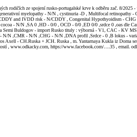
ých rodičích ze spojení rusko-portugalské krve k odběru zač. 8/2025 -
generativní myelopathy - N/N , cystinuria -D , Multifocal retinopathy 
DDY and IVDD risk - N/CDDY , Congenital Hypothyoidism - CHG - N/
s cocoa - N/N ,SA 0 ,HD - 0/0 , OCD - 0/0 ,ED 0/0 ,srdce 0 ,oas dle Ca
oma Semi Buldogov - import Rusko tituly : výborná - V1, CAC - KV MS
N ,CMR - N/N ,CHG - N/N ,DNA profil ,Srdce - 0 ,B lokus - varianta
Bauros Axell - CH.Ruska + JCH. Ruska , m. Yantarnaya Kukla iz Doma s
jmostí , www.odkacky.com, https://www.facebook.com/….35 , email. o