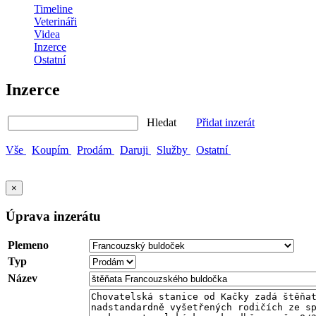
Timeline
Veterináři
Videa
Inzerce
Ostatní
Inzerce
Hledat
Přidat inzerát
Vše
Koupím
Prodám
Daruji
Služby
Ostatní
×
Úprava inzerátu
Plemeno
Typ
Název