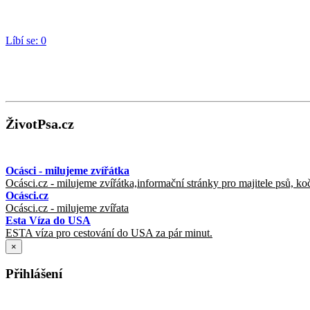
Líbí se:
0
ŽivotPsa.cz
Ocásci - milujeme zvířátka
Ocásci.cz - milujeme zvířátka,informační stránky pro majitele psů, ko
Ocásci.cz
Ocásci.cz - milujeme zvířata
Esta Víza do USA
ESTA víza pro cestování do USA za pár minut.
×
Přihlášení