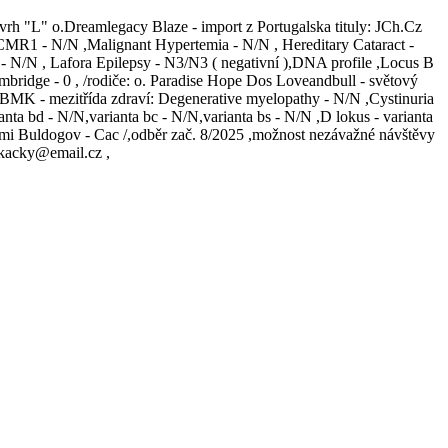
 vrh "L" o.Dreamlegacy Blaze - import z Portugalska tituly: JCh.Cz
- CMR1 - N/N ,Malignant Hypertemia - N/N , Hereditary Cataract -
N , Lafora Epilepsy - N3/N3 ( negativní ),DNA profile ,Locus B
mbridge - 0 , /rodiče: o. Paradise Hope Dos Loveandbull - světový
BMK - mezitřída zdraví: Degenerative myelopathy - N/N ,Cystinuria
 bd - N/N,varianta bc - N/N,varianta bs - N/N ,D lokus - varianta
emi Buldogov - Cac /,odběr zač. 8/2025 ,možnost nezávažné návštěvy
dkacky@email.cz ,