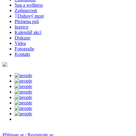
Spa a wellness
Zajímavosti
Duhový most
Plemena psů
Inzerce
Kalendář akcí
Diskuze
Videa
Fotografie
Kontakt
Přihlaste se / Registrujte se