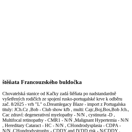
štěňata Francouzského buldočka
Chovatelská stanice od Kačky zadá štěňata po nadstandardně
vyšetřených rodičích ze spojení rusko-portugalské krve k odběru
zač. 8/2025 - vrh "L" o.Dreamlegacy Blaze - import z Portugalska
tituly: JCh.Cz ,Bob - Club show kfb , multi: Cajc,Boj,Bos,Bob Jch.,
Cac zdraví: degenerativní myelopathy - N/N , cystinuria -D ,
Multifocal retinopathy - CMR1 - N/N ,Malignant Hypertemia - N/N
, Hereditary Cataract - HC - N/N , CHondrodysplasia - CDPA -
N/N ,CHondrodystrophy - CDDY and IVDD risk - N/CDDY ,