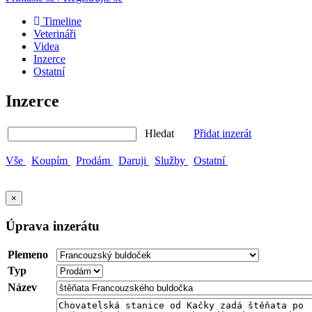
Timeline
Veterináři
Videa
Inzerce
Ostatní
Inzerce
Hledat
Přidat inzerát
Vše
Koupím
Prodám
Daruji
Služby
Ostatní
×
Úprava inzerátu
Plemeno
Typ
Název