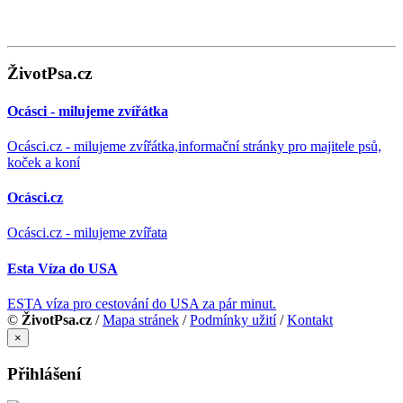
ŽivotPsa.cz
Ocásci - milujeme zvířátka
Ocásci.cz - milujeme zvířátka,informační stránky pro majitele psů,
koček a koní
Ocásci.cz
Ocásci.cz - milujeme zvířata
Esta Víza do USA
ESTA víza pro cestování do USA za pár minut.
©
ŽivotPsa.cz
/
Mapa stránek
/
Podmínky užití
/
Kontakt
×
Přihlášení