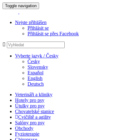
Toggle navigation
Nejste přihlášen
Přihlásit se
Přihlásit se přes Facebook
Vyberte jazyk / Česky
Česky
Slovensky
Espaňol
English
Deutsch
Veterináři a kliniky
Hotely pro psy
Útulky pro psy
Chovatelské stanice
Cvičiště a agility
Salóny pro psy
Obchody
Fyzioterapie
Chiropraxe