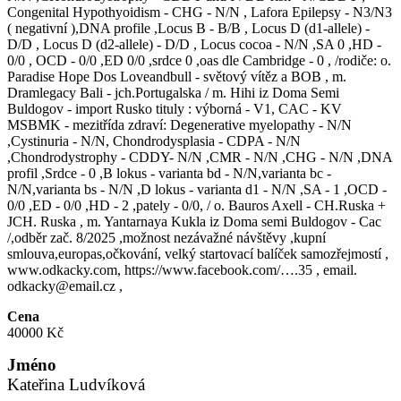
Congenital Hypothyoidism - CHG - N/N , Lafora Epilepsy - N3/N3
( negativní ),DNA profile ,Locus B - B/B , Locus D (d1-allele) -
D/D , Locus D (d2-allele) - D/D , Locus cocoa - N/N ,SA 0 ,HD -
0/0 , OCD - 0/0 ,ED 0/0 ,srdce 0 ,oas dle Cambridge - 0 , /rodiče: o.
Paradise Hope Dos Loveandbull - světový vítěz a BOB , m.
Dramlegacy Bali - jch.Portugalska / m. Hihi iz Doma Semi
Buldogov - import Rusko tituly : výborná - V1, CAC - KV
MSBMK - mezitřída zdraví: Degenerative myelopathy - N/N
,Cystinuria - N/N, Chondrodysplasia - CDPA - N/N
,Chondrodystrophy - CDDY- N/N ,CMR - N/N ,CHG - N/N ,DNA
profil ,Srdce - 0 ,B lokus - varianta bd - N/N,varianta bc -
N/N,varianta bs - N/N ,D lokus - varianta d1 - N/N ,SA - 1 ,OCD -
0/0 ,ED - 0/0 ,HD - 2 ,pately - 0/0, / o. Bauros Axell - CH.Ruska +
JCH. Ruska , m. Yantarnaya Kukla iz Doma semi Buldogov - Cac
/,odběr zač. 8/2025 ,možnost nezávažné návštěvy ,kupní
smlouva,europas,očkování, velký startovací balíček samozřejmostí ,
www.odkacky.com, https://www.facebook.com/….35 , email.
odkacky@email.cz ,
Cena
40000 Kč
Jméno
Kateřina Ludvíková