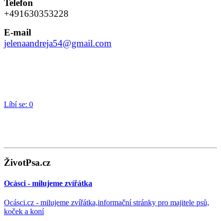
Telefon
+491630353228
E-mail
jelenaandreja54@gmail.com
Líbí se:
0
ŽivotPsa.cz
Ocásci - milujeme zvířátka
Ocásci.cz - milujeme zvířátka,informační stránky pro majitele psů,
koček a koní