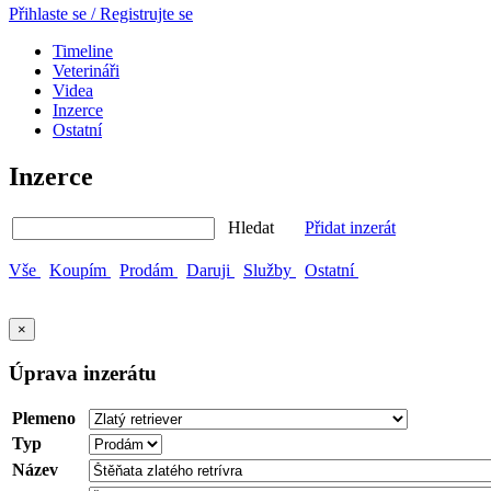
Přihlaste se / Registrujte se
Timeline
Veterináři
Videa
Inzerce
Ostatní
Inzerce
Hledat
Přidat inzerát
Vše
Koupím
Prodám
Daruji
Služby
Ostatní
×
Úprava inzerátu
Plemeno
Typ
Název