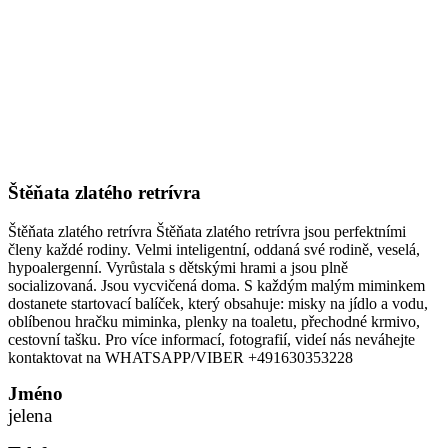
Štěňata zlatého retrívra
Štěňata zlatého retrívra Štěňata zlatého retrívra jsou perfektními
členy každé rodiny. Velmi inteligentní, oddaná své rodině, veselá,
hypoalergenní. Vyrůstala s dětskými hrami a jsou plně
socializovaná. Jsou vycvičená doma. S každým malým miminkem
dostanete startovací balíček, který obsahuje: misky na jídlo a vodu,
oblíbenou hračku miminka, plenky na toaletu, přechodné krmivo,
cestovní tašku. Pro více informací, fotografií, videí nás neváhejte
kontaktovat na WHATSAPP/VIBER +491630353228
Jméno
jelena