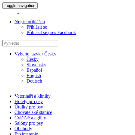
Toggle navigation
Nejste přihlášen
Přihlásit se
Přihlásit se přes Facebook
Vyberte jazyk / Česky
Česky
Slovensky
Espaňol
English
Deutsch
Veterináři a kliniky
Hotely pro psy
Útulky pro psy
Chovatelské stanice
Cvičiště a agility
Salóny pro psy
Obchody
Fyzioterapie