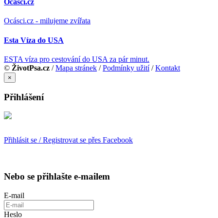
Ocásci.cz
Ocásci.cz - milujeme zvířata
Esta Víza do USA
ESTA víza pro cestování do USA za pár minut.
©
ŽivotPsa.cz
/
Mapa stránek
/
Podmínky užití
/
Kontakt
×
Přihlášení
Přihlásit se / Registrovat se přes Facebook
Nebo se přihlašte e-mailem
E-mail
Heslo