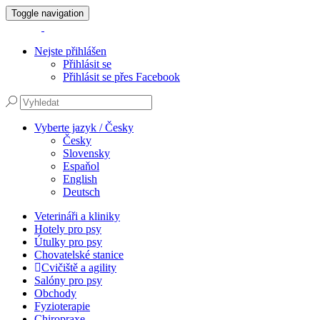
Toggle navigation
Nejste přihlášen
Přihlásit se
Přihlásit se přes Facebook
Vyberte jazyk / Česky
Česky
Slovensky
Espaňol
English
Deutsch
Veterináři a kliniky
Hotely pro psy
Útulky pro psy
Chovatelské stanice
Cvičiště a agility
Salóny pro psy
Obchody
Fyzioterapie
Chiropraxe