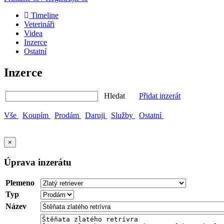
Timeline
Veterináři
Videa
Inzerce
Ostatní
Inzerce
Hledat
Přidat inzerát
Vše
Koupím
Prodám
Daruji
Služby
Ostatní
×
Úprava inzerátu
Plemeno
Typ
Název