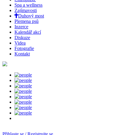
Spa a wellness
Zajímavosti
Duhový most
Plemena psů
Inzerce
Kalendář akcí
Diskuze
Videa
Fotografie
Kontakt
Přihlaste se / Registrujte se