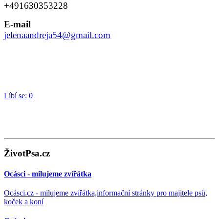
+491630353228
E-mail
jelenaandreja54@gmail.com
Líbí se:
0
ŽivotPsa.cz
Ocásci - milujeme zvířátka
Ocásci.cz - milujeme zvířátka,informační stránky pro majitele psů,
koček a koní