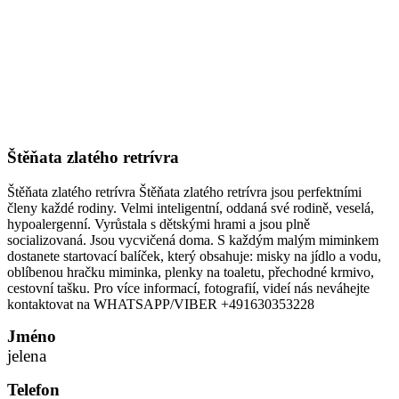
Štěňata zlatého retrívra
Štěňata zlatého retrívra Štěňata zlatého retrívra jsou perfektními
členy každé rodiny. Velmi inteligentní, oddaná své rodině, veselá,
hypoalergenní. Vyrůstala s dětskými hrami a jsou plně
socializovaná. Jsou vycvičená doma. S každým malým miminkem
dostanete startovací balíček, který obsahuje: misky na jídlo a vodu,
oblíbenou hračku miminka, plenky na toaletu, přechodné krmivo,
cestovní tašku. Pro více informací, fotografií, videí nás neváhejte
kontaktovat na WHATSAPP/VIBER +491630353228
Jméno
jelena
Telefon