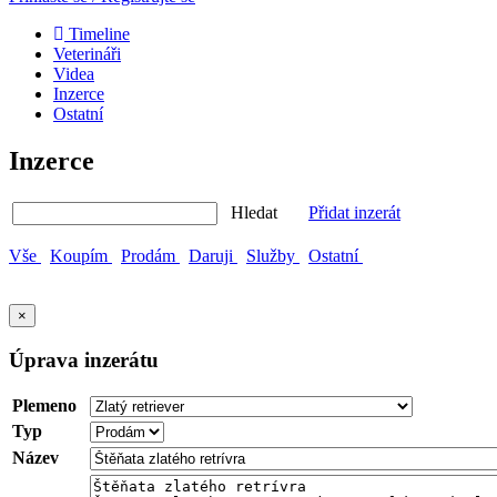
Timeline
Veterináři
Videa
Inzerce
Ostatní
Inzerce
Hledat
Přidat inzerát
Vše
Koupím
Prodám
Daruji
Služby
Ostatní
×
Úprava inzerátu
Plemeno
Typ
Název