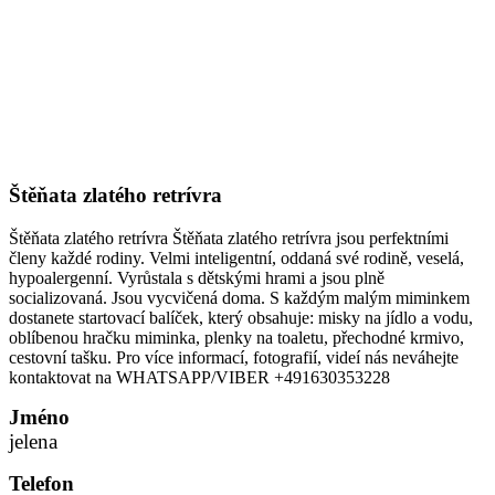
Štěňata zlatého retrívra
Štěňata zlatého retrívra Štěňata zlatého retrívra jsou perfektními
členy každé rodiny. Velmi inteligentní, oddaná své rodině, veselá,
hypoalergenní. Vyrůstala s dětskými hrami a jsou plně
socializovaná. Jsou vycvičená doma. S každým malým miminkem
dostanete startovací balíček, který obsahuje: misky na jídlo a vodu,
oblíbenou hračku miminka, plenky na toaletu, přechodné krmivo,
cestovní tašku. Pro více informací, fotografií, videí nás neváhejte
kontaktovat na WHATSAPP/VIBER +491630353228
Jméno
jelena
Telefon