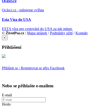
Ocásci.cz
Ocásci.cz - milujeme zvířata
Esta Víza do USA
ESTA víza pro cestování do USA za pár minut.
©
ŽivotPsa.cz
/
Mapa stránek
/
Podmínky užití
/
Kontakt
×
Přihlášení
Přihlásit se / Registrovat se přes Facebook
Nebo se přihlašte e-mailem
E-mail
Heslo