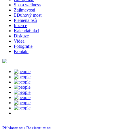
Spa a wellness
Zajímavosti
Duhový most
Plemena psů
Inzerce
Kalendář akcí
Diskuze
Videa
Fotografie
Kontakt
Přihlaste se / Registrujte se