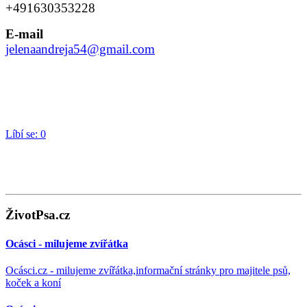
+491630353228
E-mail
jelenaandreja54@gmail.com
Líbí se:
0
ŽivotPsa.cz
Ocásci - milujeme zvířátka
Ocásci.cz - milujeme zvířátka,informační stránky pro majitele psů,
koček a koní