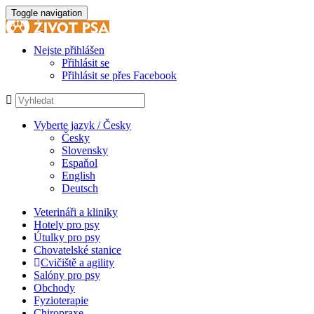
Toggle navigation
Nejste přihlášen
Přihlásit se
Přihlásit se přes Facebook
Vyberte jazyk / Česky
Česky
Slovensky
Espaňol
English
Deutsch
Veterináři a kliniky
Hotely pro psy
Útulky pro psy
Chovatelské stanice
Cvičiště a agility
Salóny pro psy
Obchody
Fyzioterapie
Chiropraxe