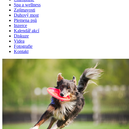
Spa a wellness
Zajímavosti
Duhový most
Plemena psů
Inzerce
Kalendář akcí
Diskuze
Videa
Fotografie
Kontakt