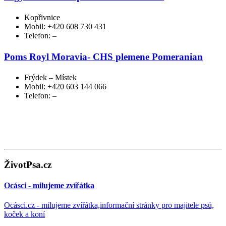
Kopřivnice
Mobil: +420 608 730 431
Telefon: –
Poms Royl Moravia- CHS plemene Pomeranian
Frýdek – Místek
Mobil: +420 603 144 066
Telefon: –
ŽivotPsa.cz
Ocásci - milujeme zvířátka
Ocásci.cz - milujeme zvířátka,informační stránky pro majitele psů,
koček a koní