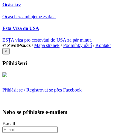
Ocásci.cz
Ocásci.cz - milujeme zvířata
Esta Víza do USA
ESTA víza pro cestování do USA za pár minut.
©
ŽivotPsa.cz
/
Mapa stránek
/
Podmínky užití
/
Kontakt
×
Přihlášení
Přihlásit se / Registrovat se přes Facebook
Nebo se přihlašte e-mailem
E-mail