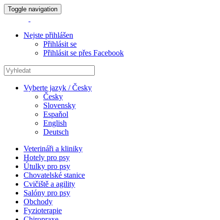
Toggle navigation
Nejste přihlášen
Přihlásit se
Přihlásit se přes Facebook
Vyberte jazyk / Česky
Česky
Slovensky
Espaňol
English
Deutsch
Veterináři a kliniky
Hotely pro psy
Útulky pro psy
Chovatelské stanice
Cvičiště a agility
Salóny pro psy
Obchody
Fyzioterapie
Chiropraxe