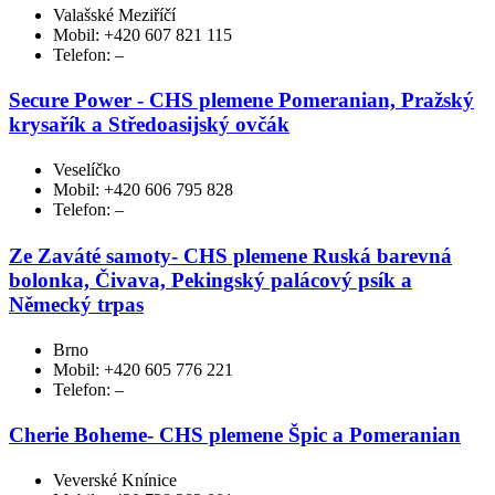
Valašské Meziříčí
Mobil: +420 607 821 115
Telefon: –
Secure Power - CHS plemene Pomeranian, Pražský
krysařík a Středoasijský ovčák
Veselíčko
Mobil: +420 606 795 828
Telefon: –
Ze Zaváté samoty- CHS plemene Ruská barevná
bolonka, Čivava, Pekingský palácový psík a
Německý trpas
Brno
Mobil: +420 605 776 221
Telefon: –
Cherie Boheme- CHS plemene Špic a Pomeranian
Veverské Knínice