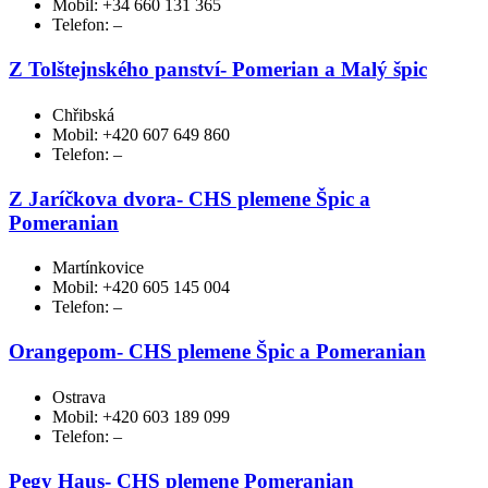
Mobil: +34 660 131 365
Telefon: –
Z Tolštejnského panství- Pomerian a Malý špic
Chřibská
Mobil: +420 607 649 860
Telefon: –
Z Jaríčkova dvora- CHS plemene Špic a
Pomeranian
Martínkovice
Mobil: +420 605 145 004
Telefon: –
Orangepom- CHS plemene Špic a Pomeranian
Ostrava
Mobil: +420 603 189 099
Telefon: –
Pegy Haus- CHS plemene Pomeranian