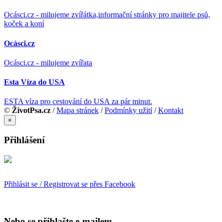
Ocásci.cz - milujeme zvířátka,informační stránky pro majitele psů,
koček a koní
Ocásci.cz
Ocásci.cz - milujeme zvířata
Esta Víza do USA
ESTA víza pro cestování do USA za pár minut.
©
ŽivotPsa.cz
/
Mapa stránek
/
Podmínky užití
/
Kontakt
×
Přihlášení
Přihlásit se / Registrovat se přes Facebook
Nebo se přihlašte e-mailem