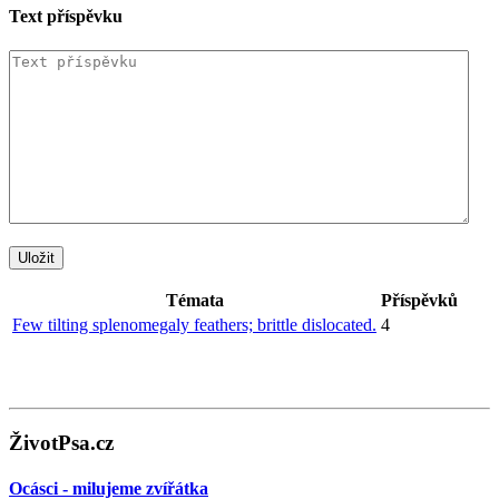
Text příspěvku
Témata
Příspěvků
Few tilting splenomegaly feathers; brittle dislocated.
4
ŽivotPsa.cz
Ocásci - milujeme zvířátka