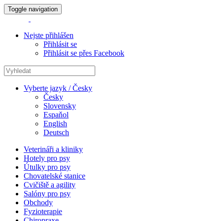
Toggle navigation
Nejste přihlášen
Přihlásit se
Přihlásit se přes Facebook
Vyberte jazyk / Česky
Česky
Slovensky
Espaňol
English
Deutsch
Veterináři a kliniky
Hotely pro psy
Útulky pro psy
Chovatelské stanice
Cvičiště a agility
Salóny pro psy
Obchody
Fyzioterapie
Chiropraxe