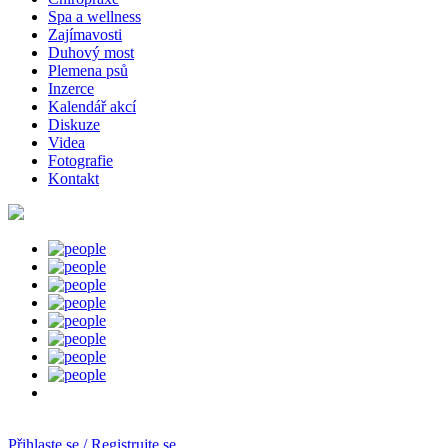
Spa a wellness
Zajímavosti
Duhový most
Plemena psů
Inzerce
Kalendář akcí
Diskuze
Videa
Fotografie
Kontakt
Přihlaste se / Registrujte se