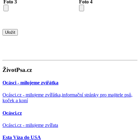
Foto 3
Foto 4
ŽivotPsa.cz
Ocásci - milujeme zvířátka
Ocásci.cz - milujeme zvířátka,informační stránky pro majitele psů,
koček a koní
Ocásci.cz
Ocásci.cz - milujeme zvířata
Esta Víza do USA