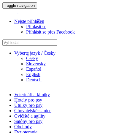
Toggle navigation
Nejste přihlášen
Přihlásit se
Přihlásit se přes Facebook
Vyberte jazyk / Česky
Česky
Slovensky
Espaňol
English
Deutsch
Veterináři a kliniky
Hotely pro psy
Útulky pro psy
Chovatelské stanice
Cvičiště a agility
Salóny pro psy
Obchody
Fyzioterapie