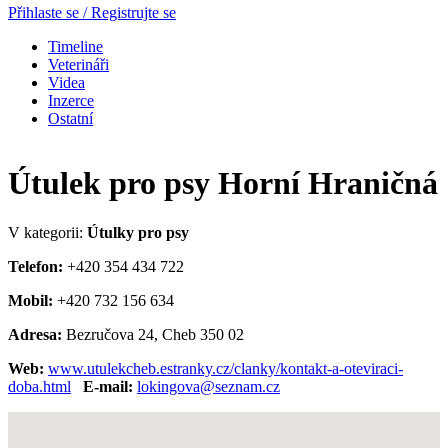
Přihlaste se / Registrujte se
Timeline
Veterináři
Videa
Inzerce
Ostatní
Útulek pro psy Horní Hraničná
V kategorii:
Útulky pro psy
Telefon:
+420 354 434 722
Mobil:
+420 732 156 634
Adresa:
Bezručova 24, Cheb 350 02
Web:
www.utulekcheb.estranky.cz/clanky/kontakt-a-oteviraci-
doba.html
E-mail:
lokingova@seznam.cz