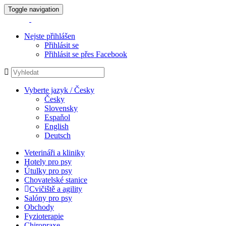
Toggle navigation
Nejste přihlášen
Přihlásit se
Přihlásit se přes Facebook
Vyberte jazyk / Česky
Česky
Slovensky
Espaňol
English
Deutsch
Veterináři a kliniky
Hotely pro psy
Útulky pro psy
Chovatelské stanice
Cvičiště a agility
Salóny pro psy
Obchody
Fyzioterapie
Chiropraxe