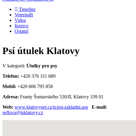
Timeline
Veterináři
Videa
Inzerce
Ostatní
Psí útulek Klatovy
V kategorii:
Útulky pro psy
Telefon:
+420 376 311 689
Mobil:
+420 606 795 858
Adresa:
Franty Šumavského 530/II, Klatovy 339 01
Web:
www.klatovynet.cz/ts/psi-zakladni.asp
E-mail:
seflova@tsklatovy.cz