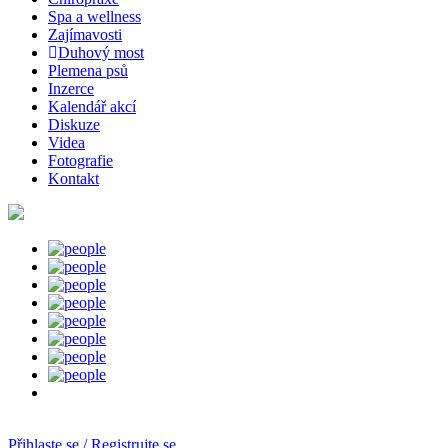
Spa a wellness
Zajímavosti
Duhový most
Plemena psů
Inzerce
Kalendář akcí
Diskuze
Videa
Fotografie
Kontakt
Přihlaste se / Registrujte se