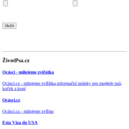
ŽivotPsa.cz
Ocásci - milujeme zvířátka
Ocásci.cz - milujeme zvířátka,informační stránky pro majitele psů,
koček a koní
Ocásci.cz
Ocásci.cz - milujeme zvířata
Esta Víza do USA