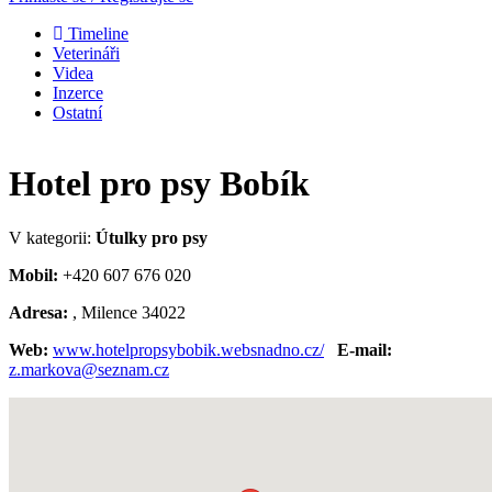
Timeline
Veterináři
Videa
Inzerce
Ostatní
Hotel pro psy Bobík
V kategorii:
Útulky pro psy
Mobil:
+420 607 676 020
Adresa:
, Milence 34022
Web:
www.hotelpropsybobik.websnadno.cz/
E-mail:
z.markova@seznam.cz