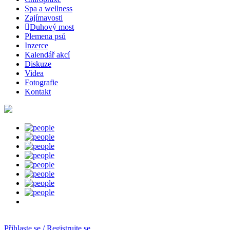
Spa a wellness
Zajímavosti
Duhový most
Plemena psů
Inzerce
Kalendář akcí
Diskuze
Videa
Fotografie
Kontakt
Přihlaste se / Registrujte se