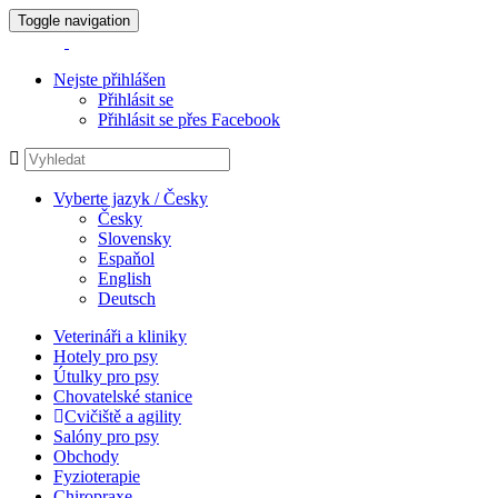
Toggle navigation
Nejste přihlášen
Přihlásit se
Přihlásit se přes Facebook
Vyberte jazyk / Česky
Česky
Slovensky
Espaňol
English
Deutsch
Veterináři a kliniky
Hotely pro psy
Útulky pro psy
Chovatelské stanice
Cvičiště a agility
Salóny pro psy
Obchody
Fyzioterapie
Chiropraxe