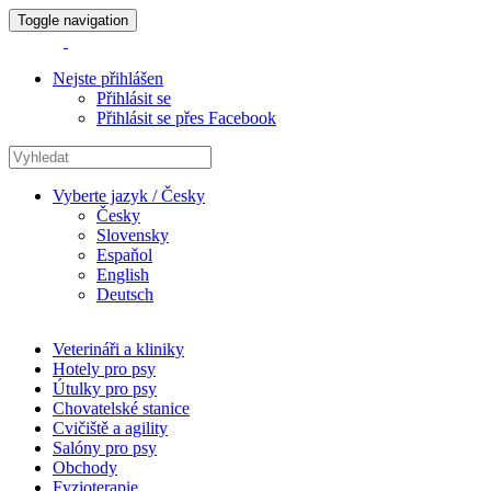
Toggle navigation
Nejste přihlášen
Přihlásit se
Přihlásit se přes Facebook
Vyberte jazyk / Česky
Česky
Slovensky
Espaňol
English
Deutsch
Veterináři a kliniky
Hotely pro psy
Útulky pro psy
Chovatelské stanice
Cvičiště a agility
Salóny pro psy
Obchody
Fyzioterapie