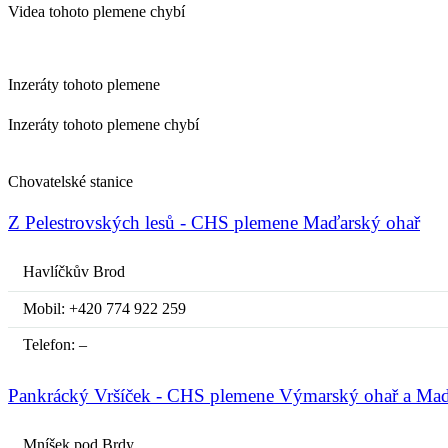
Videa tohoto plemene chybí
Inzeráty tohoto plemene
Inzeráty tohoto plemene chybí
Chovatelské stanice
Z Pelestrovských lesů - CHS plemene Maďarský ohař
Havlíčkův Brod
Mobil: +420 774 922 259
Telefon: –
Pankrácký Vršíček - CHS plemene Výmarský ohař a Maď
Mníšek pod Brdy