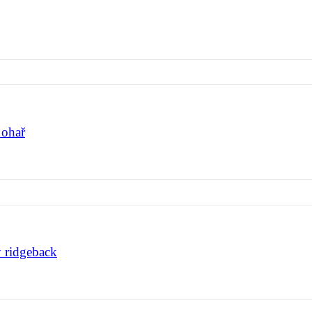
 ohař
 ridgeback