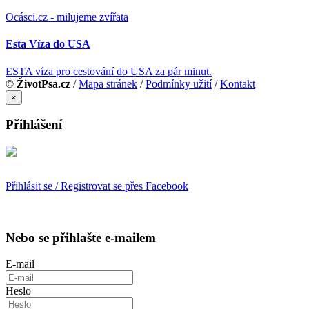
Ocásci.cz - milujeme zvířata
Esta Víza do USA
ESTA víza pro cestování do USA za pár minut.
©
ŽivotPsa.cz
/
Mapa stránek
/
Podmínky užití
/
Kontakt
×
Přihlášení
Přihlásit se / Registrovat se přes Facebook
Nebo se přihlašte e-mailem
E-mail
Heslo