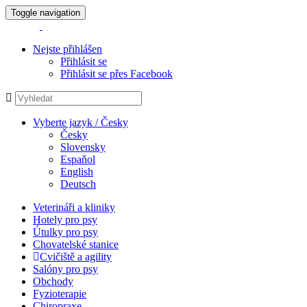
Toggle navigation
Nejste přihlášen
Přihlásit se
Přihlásit se přes Facebook
Vyberte jazyk / Česky
Česky
Slovensky
Espaňol
English
Deutsch
Veterináři a kliniky
Hotely pro psy
Útulky pro psy
Chovatelské stanice
Cvičiště a agility
Salóny pro psy
Obchody
Fyzioterapie
Chiropraxe