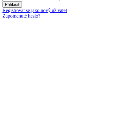
Přihlásit
Registrovat se jako nový uživatel
Zapomenuté heslo?