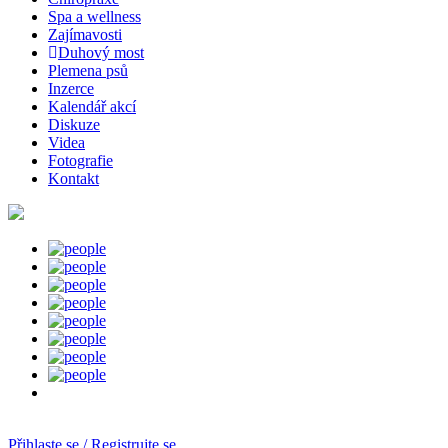
Spa a wellness
Zajímavosti
Duhový most
Plemena psů
Inzerce
Kalendář akcí
Diskuze
Videa
Fotografie
Kontakt
Přihlaste se / Registrujte se