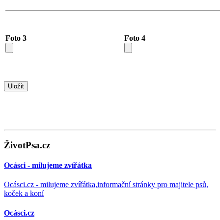
Foto 3
Foto 4
ŽivotPsa.cz
Ocásci - milujeme zvířátka
Ocásci.cz - milujeme zvířátka,informační stránky pro majitele psů,
koček a koní
Ocásci.cz