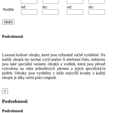
od:
do:
od:
do:
Neděle
Podrobnosti
Luxusní kožené obojky, které jsou výhradně ručně vyráběné. Na
každý obojek lze nechat vyrýt jméno či telefonní číslo, nabízeny
jsou také speciální varianty obojků a vodítek, která jsou přesně
vytvořena na míru jednotlivých plemen a jejich specifických
potřeb. Obojky jsou vyráběny z kůže nejvyšší kvality a každý
obojek je díky ruční práci originál.
×
Podrobnosti
Podrobnosti