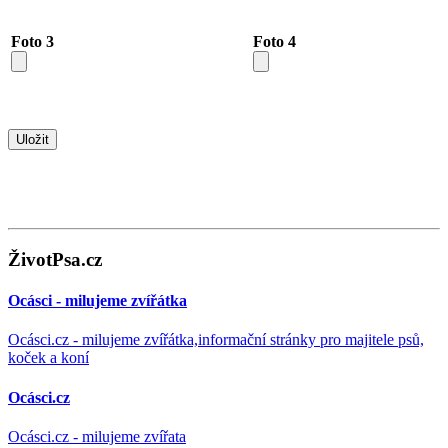
Foto 3
Foto 4
ŽivotPsa.cz
Ocásci - milujeme zvířátka
Ocásci.cz - milujeme zvířátka,informační stránky pro majitele psů,
koček a koní
Ocásci.cz
Ocásci.cz - milujeme zvířata