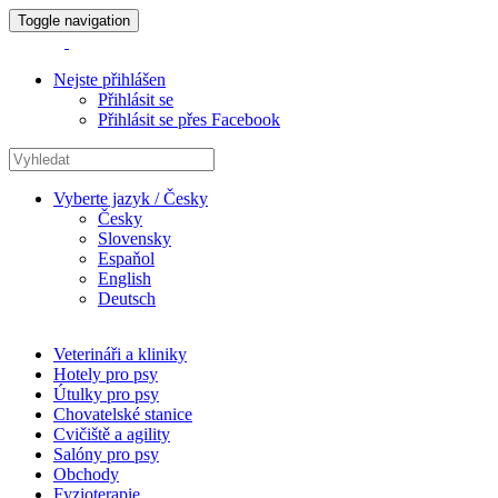
Toggle navigation
Nejste přihlášen
Přihlásit se
Přihlásit se přes Facebook
Vyberte jazyk / Česky
Česky
Slovensky
Espaňol
English
Deutsch
Veterináři a kliniky
Hotely pro psy
Útulky pro psy
Chovatelské stanice
Cvičiště a agility
Salóny pro psy
Obchody
Fyzioterapie