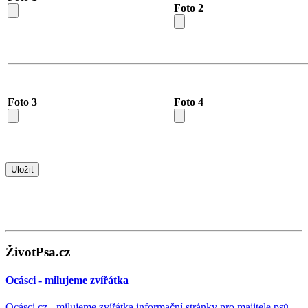
Foto 2
Foto 3
Foto 4
ŽivotPsa.cz
Ocásci - milujeme zvířátka
Ocásci.cz - milujeme zvířátka,informační stránky pro majitele psů,