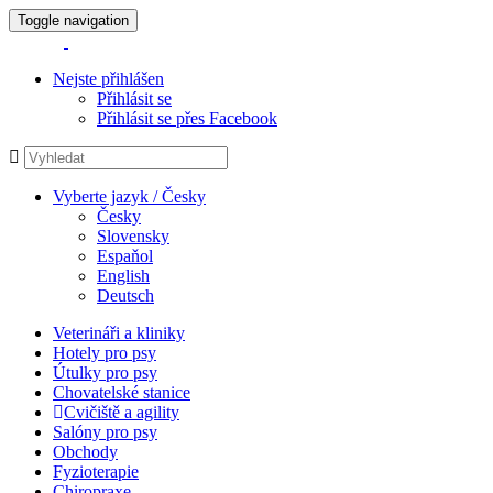
Toggle navigation
Nejste přihlášen
Přihlásit se
Přihlásit se přes Facebook
Vyberte jazyk / Česky
Česky
Slovensky
Espaňol
English
Deutsch
Veterináři a kliniky
Hotely pro psy
Útulky pro psy
Chovatelské stanice
Cvičiště a agility
Salóny pro psy
Obchody
Fyzioterapie
Chiropraxe