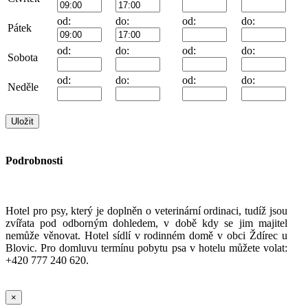
od:
do:
od:
do:
Pátek
od:
do:
od:
do:
Sobota
od:
do:
od:
do:
Neděle
Podrobnosti
Hotel pro psy, který je doplněn o veterinární ordinaci, tudíž jsou
zvířata pod odborným dohledem, v době kdy se jim majitel
nemůže věnovat. Hotel sídlí v rodinném domě v obci Ždírec u
Blovic. Pro domluvu termínu pobytu psa v hotelu můžete volat:
+420 777 240 620.
×