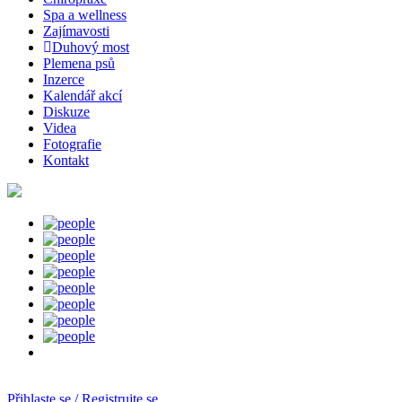
Spa a wellness
Zajímavosti
Duhový most
Plemena psů
Inzerce
Kalendář akcí
Diskuze
Videa
Fotografie
Kontakt
Přihlaste se / Registrujte se