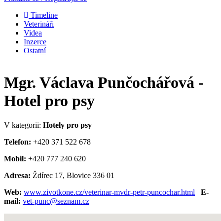
Timeline
Veterináři
Videa
Inzerce
Ostatní
Mgr. Václava Punčochářová -
Hotel pro psy
V kategorii:
Hotely pro psy
Telefon:
+420 371 522 678
Mobil:
+420 777 240 620
Adresa:
Ždírec 17, Blovice 336 01
Web:
www.zivotkone.cz/veterinar-mvdr-petr-puncochar.html
E-
mail:
vet-punc@seznam.cz