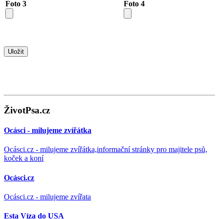
Foto 3
Foto 4
ŽivotPsa.cz
Ocásci - milujeme zvířátka
Ocásci.cz - milujeme zvířátka,informační stránky pro majitele psů,
koček a koní
Ocásci.cz
Ocásci.cz - milujeme zvířata
Esta Víza do USA