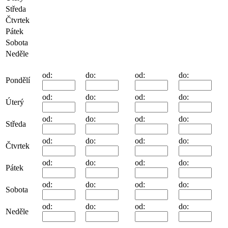
Středa
Čtvrtek
Pátek
Sobota
Neděle
od:
do:
od:
do:
Pondělí
od:
do:
od:
do:
Úterý
od:
do:
od:
do:
Středa
od:
do:
od:
do:
Čtvrtek
od:
do:
od:
do:
Pátek
od:
do:
od:
do:
Sobota
od:
do:
od:
do:
Neděle