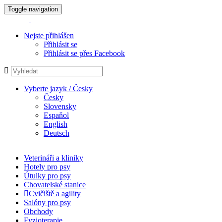
Toggle navigation
Nejste přihlášen
Přihlásit se
Přihlásit se přes Facebook
Vyberte jazyk / Česky
Česky
Slovensky
Espaňol
English
Deutsch
Veterináři a kliniky
Hotely pro psy
Útulky pro psy
Chovatelské stanice
Cvičiště a agility
Salóny pro psy
Obchody
Fyzioterapie