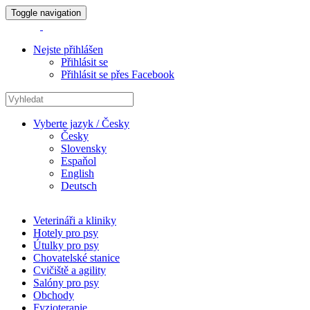
Toggle navigation
Nejste přihlášen
Přihlásit se
Přihlásit se přes Facebook
Vyberte jazyk / Česky
Česky
Slovensky
Espaňol
English
Deutsch
Veterináři a kliniky
Hotely pro psy
Útulky pro psy
Chovatelské stanice
Cvičiště a agility
Salóny pro psy
Obchody
Fyzioterapie