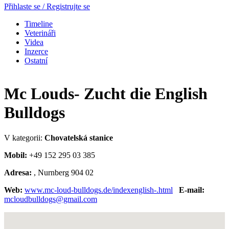
Přihlaste se / Registrujte se
Timeline
Veterináři
Videa
Inzerce
Ostatní
Mc Louds- Zucht die English
Bulldogs
V kategorii:
Chovatelská stanice
Mobil:
+49 152 295 03 385
Adresa:
, Nurnberg 904 02
Web:
www.mc-loud-bulldogs.de/indexenglish-.html
E-mail:
mcloudbulldogs@gmail.com