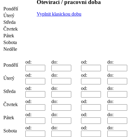
Otevírací / pracovní doba
Pondělí
Vyplnit klasickou dobu
Úterý
Středa
Čtvrtek
Pátek
Sobota
Neděle
od:
do:
od:
do:
Pondělí
od:
do:
od:
do:
Úterý
od:
do:
od:
do:
Středa
od:
do:
od:
do:
Čtvrtek
od:
do:
od:
do:
Pátek
od:
do:
od:
do:
Sobota