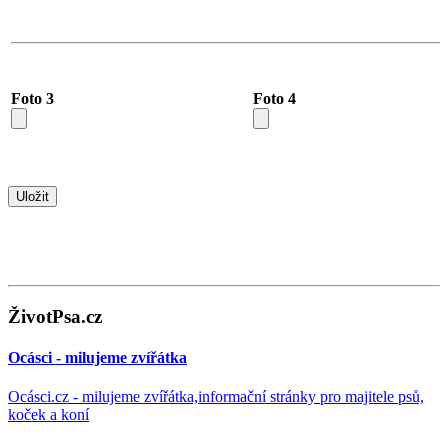
Foto 3
Foto 4
ŽivotPsa.cz
Ocásci - milujeme zvířátka
Ocásci.cz - milujeme zvířátka,informační stránky pro majitele psů,
koček a koní