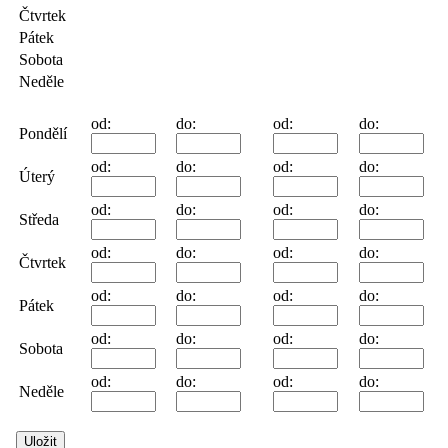
Čtvrtek
Pátek
Sobota
Neděle
od:
do:
od:
do:
Pondělí
od:
do:
od:
do:
Úterý
od:
do:
od:
do:
Středa
od:
do:
od:
do:
Čtvrtek
od:
do:
od:
do:
Pátek
od:
do:
od:
do:
Sobota
od:
do:
od:
do:
Neděle