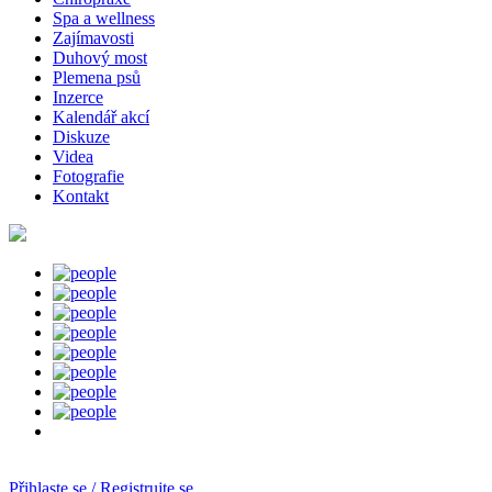
Spa a wellness
Zajímavosti
Duhový most
Plemena psů
Inzerce
Kalendář akcí
Diskuze
Videa
Fotografie
Kontakt
Přihlaste se / Registrujte se