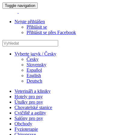
Toggle navigation
Nejste přihlášen
Přihlásit se
Přihlásit se přes Facebook
Vyberte jazyk / Česky
Česky
Slovensky
Espaňol
English
Deutsch
Veterináři a kliniky
Hotely pro psy
Útulky pro psy
Chovatelské stanice
Cvičiště a agility
Salóny pro psy
Obchody
Fyzioterapie
Chiropraxe