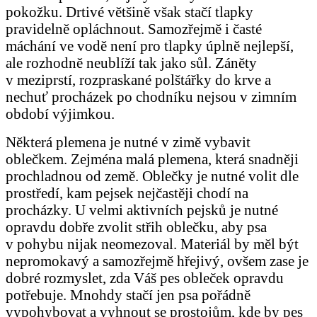
pokožku. Drtivé většině však stačí tlapky
pravidelně opláchnout. Samozřejmě i časté
máchání ve vodě není pro tlapky úplně nejlepší,
ale rozhodně neublíží tak jako sůl. Záněty
v meziprstí, rozpraskané polštářky do krve a
nechuť procházek po chodníku nejsou v zimním
období výjimkou.
Některá plemena je nutné v zimě vybavit
oblečkem. Zejména malá plemena, která snadněji
prochladnou od země. Oblečky je nutné volit dle
prostředí, kam pejsek nejčastěji chodí na
procházky. U velmi aktivních pejsků je nutné
opravdu dobře zvolit střih oblečku, aby psa
v pohybu nijak neomezoval. Materiál by měl být
nepromokavý a samozřejmě hřejivý, ovšem zase je
dobré rozmyslet, zda Váš pes obleček opravdu
potřebuje. Mnohdy stačí jen psa pořádně
vypohybovat a vyhnout se prostojům, kde by pes