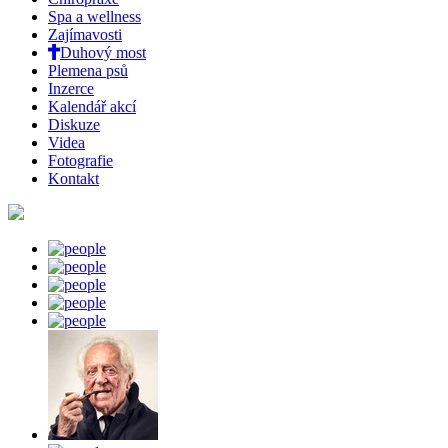
Spa a wellness
Zajímavosti
Duhový most
Plemena psů
Inzerce
Kalendář akcí
Diskuze
Videa
Fotografie
Kontakt