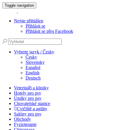
Toggle navigation
Nejste přihlášen
Přihlásit se
Přihlásit se přes Facebook
Vyberte jazyk / Česky
Česky
Slovensky
Espaňol
English
Deutsch
Veterináři a kliniky
Hotely pro psy
Útulky pro psy
Chovatelské stanice
Cvičiště a agility
Salóny pro psy
Obchody
Fyzioterapie
Chiropraxe