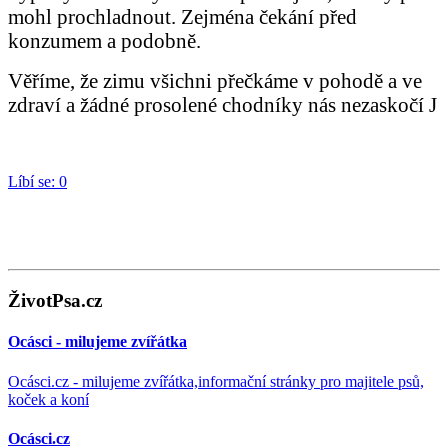
mohl prochladnout. Zejména čekání před
konzumem a podobně.
Věříme, že zimu všichni přečkáme v pohodě a ve
zdraví a žádné prosolené chodníky nás nezaskočí
J
Líbí se:
0
ŽivotPsa.cz
Ocásci - milujeme zvířátka
Ocásci.cz - milujeme zvířátka,informační stránky pro majitele psů,
koček a koní
Ocásci.cz