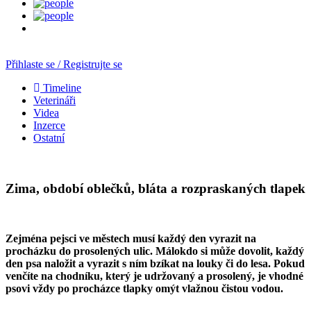
Přihlaste se / Registrujte se
Timeline
Veterináři
Videa
Inzerce
Ostatní
Zima, období oblečků, bláta a rozpraskaných tlapek
Zejména pejsci ve městech musí každý den vyrazit na
procházku do prosolených ulic. Málokdo si může dovolit, každý
den psa naložit a vyrazit s ním bzíkat na louky či do lesa. Pokud
venčíte na chodníku, který je udržovaný a prosolený, je vhodné
psovi vždy po procházce tlapky omýt vlažnou čistou vodou.