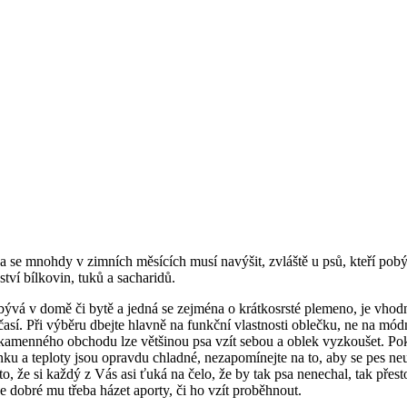
ka se mnohdy v zimních měsících musí navýšit, zvláště u psů, kteří po
ví bílkovin, tuků a sacharidů.
ývá v domě či bytě a jedná se zejména o krátkosrsté plemeno, je vhod
así. Při výběru dbejte hlavně na funkční vlastnosti oblečku, ne na módn
 kamenného obchodu lze většinou psa vzít sebou a oblek vyzkoušet. Poku
nku a teploty jsou opravdu chladné, nezapomínejte na to, aby se pes ne
, že si každý z Vás asi ťuká na čelo, že by tak psa nenechal, tak přes
e dobré mu třeba házet aporty, či ho vzít proběhnout.