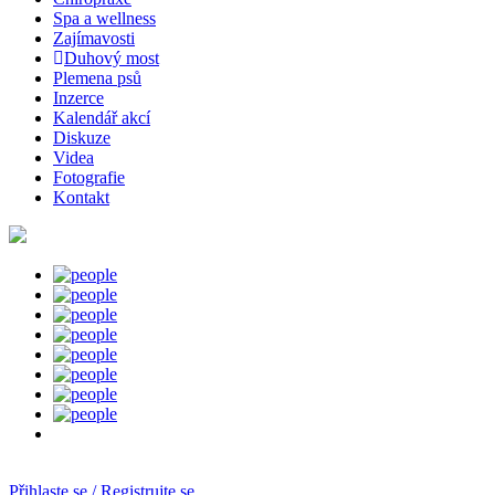
Spa a wellness
Zajímavosti
Duhový most
Plemena psů
Inzerce
Kalendář akcí
Diskuze
Videa
Fotografie
Kontakt
Přihlaste se / Registrujte se