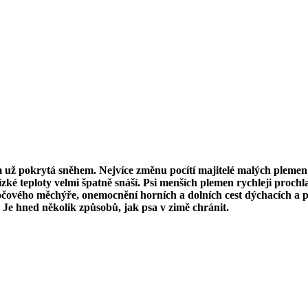
 už pokrytá sněhem. Nejvíce změnu pocítí majitelé malých plemen 
nízké teploty velmi špatně snáší. Psi menších plemen rychleji pro
čového měchýře, onemocnění horních a dolních cest dýchacích a pod
 Je hned několik způsobů, jak psa v zimě chránit.