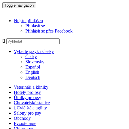
Toggle navigation
Nejste přihlášen
Přihlásit se
Přihlásit se přes Facebook
Vyberte jazyk / Česky
Česky
Slovensky
Espaňol
English
Deutsch
Veterináři a kliniky
Hotely pro psy
Útulky pro psy
Chovatelské stanice
Cvičiště a agility
Salóny pro psy
Obchody
Fyzioterapie
Chiropraxe