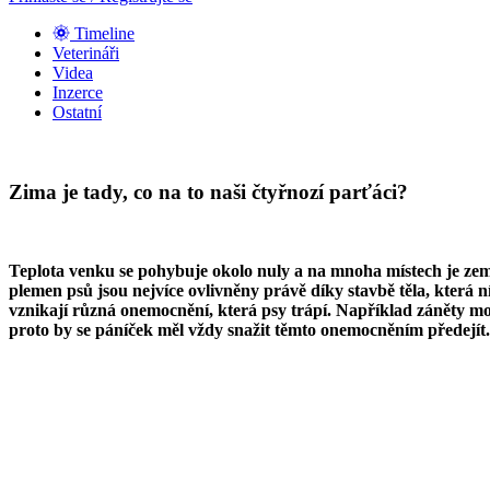
Timeline
Veterináři
Videa
Inzerce
Ostatní
Zima je tady, co na to naši čtyřnozí parťáci?
Teplota venku se pohybuje okolo nuly a na mnoha místech je zem
plemen psů jsou nejvíce ovlivněny právě díky stavbě těla, která 
vznikají různá onemocnění, která psy trápí. Například záněty mo
proto by se páníček měl vždy snažit těmto onemocněním předejít.