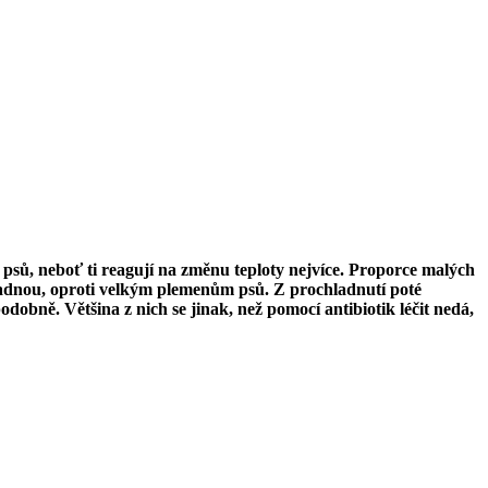
psů, neboť ti reagují na změnu teploty nejvíce. Proporce malých
chladnou, oproti velkým plemenům psů. Z prochladnutí poté
obně. Většina z nich se jinak, než pomocí antibiotik léčit nedá,