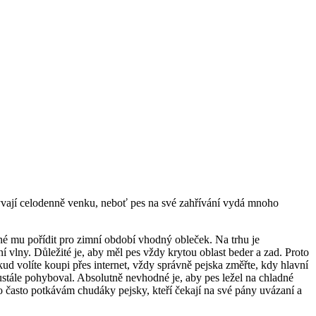
bývají celodenně venku, neboť pes na své zahřívání vydá mnoho
né mu pořídit pro zimní období vhodný obleček. Na trhu je
í vlny. Důležité je, aby měl pes vždy krytou oblast beder a zad. Proto
d volíte koupi přes internet, vždy správně pejska změřte, kdy hlavní
ustále pohyboval. Absolutně nevhodné je, aby pes ležel na chladné
to často potkávám chudáky pejsky, kteří čekají na své pány uvázaní a