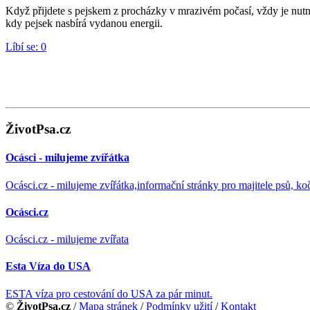
Když přijdete s pejskem z procházky v mrazivém počasí, vždy je nutné
kdy pejsek nasbírá vydanou energii.
Líbí se:
0
ŽivotPsa.cz
Ocásci - milujeme zvířátka
Ocásci.cz - milujeme zvířátka,informační stránky pro majitele psů, ko
Ocásci.cz
Ocásci.cz - milujeme zvířata
Esta Víza do USA
ESTA víza pro cestování do USA za pár minut.
©
ŽivotPsa.cz
/
Mapa stránek
/
Podmínky užití
/
Kontakt