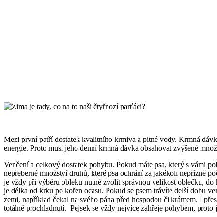
Mezi první patří dostatek kvalitního krmiva a pitné vody. Krmná dáv
energie. Proto musí jeho denní krmná dávka obsahovat zvýšené množst
Venčení a celkový dostatek pohybu. Pokud máte psa, který s vámi pob
nepřeberné množství druhů, které psa ochrání za jakékoli nepřízně poč
je vždy při výběru obleku nutné zvolit správnou velikost oblečku, do
je délka od krku po kořen ocasu. Pokud se psem trávíte delší dobu ve
zemi, například čekal na svého pána před hospodou či krámem. I přesto
totálně prochladnutí.
Pejsek se vždy nejvíce zahřeje pohybem, proto j