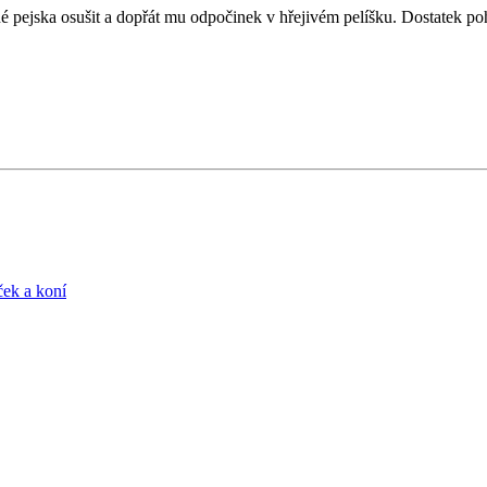
 pejska osušit a dopřát mu odpočinek v hřejivém pelíšku. Dostatek poh
ček a koní