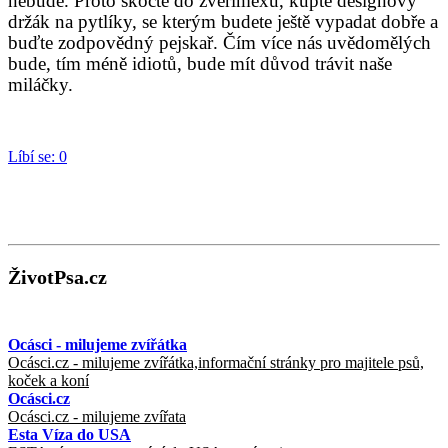
nebude. Proto skočte do zverimexu, kupte designový
držák na pytlíky, se kterým budete ještě vypadat dobře a
buďte zodpovědný pejskař. Čím více nás uvědomělých
bude, tím méně idiotů, bude mít důvod trávit naše
miláčky.
Líbí se:
0
ŽivotPsa.cz
Ocásci - milujeme zvířátka
Ocásci.cz - milujeme zvířátka,informační stránky pro majitele psů,
koček a koní
Ocásci.cz
Ocásci.cz - milujeme zvířata
Esta Víza do USA