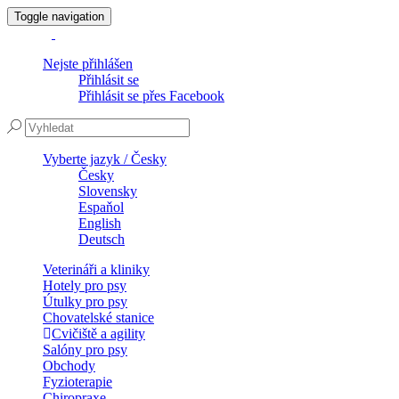
Toggle navigation
Nejste přihlášen
Přihlásit se
Přihlásit se přes Facebook
Vyberte jazyk / Česky
Česky
Slovensky
Espaňol
English
Deutsch
Veterináři a kliniky
Hotely pro psy
Útulky pro psy
Chovatelské stanice
Cvičiště a agility
Salóny pro psy
Obchody
Fyzioterapie
Chiropraxe