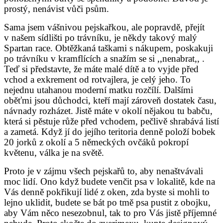
prostý, nenávist vůči psům.
Sama jsem vášnivou pejskařkou, ale popravdě, přejít
v našem sídlišti po trávníku, je někdy takový malý
Spartan race. Obtěžkaná taškami s nákupem, poskakuji
po trávníku v kramflících a snažím se si ,,nenabrat,, .
Teď si představte, že máte malé dítě a to vyjde před
vchod a exkrement od rotvajlera, je celý jeho. To
nejednu utahanou moderní matku rozčílí. Dalšími
oběťmi jsou důchodci, kteří mají zároveň dostatek času,
návnady rozházet. Jistě máte v okolí nějakou tu babču,
která si pěstuje růže před vchodem, pečlivě shrabává listí
a zametá. Když jí do jejího teritoria denně položí bobek
20 jorků z okolí a 5 německých ovčáků pokropí
květenu, válka je na světě.
Proto je v zájmu všech pejskařů to, aby nenaštvávali
moc lidí. Ono když budete venčit psa v lokalitě, kde na
Vás denně pokřikují lidé z oken, zda byste si mohli to
lejno uklidit, budete se bát po tmě psa pustit z obojku,
aby Vám něco nesezobnul, tak to pro Vás jistě příjemné