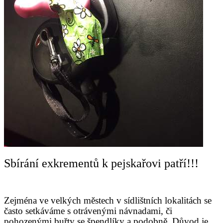
Sbírání exkrementů k pejskařovi patří!!!
Zejména ve velkých městech v sídlištních lokalitách se
často setkáváme s otrávenými návnadami, či
pohozenými buřty se špendlíky a podobně. Důvod je