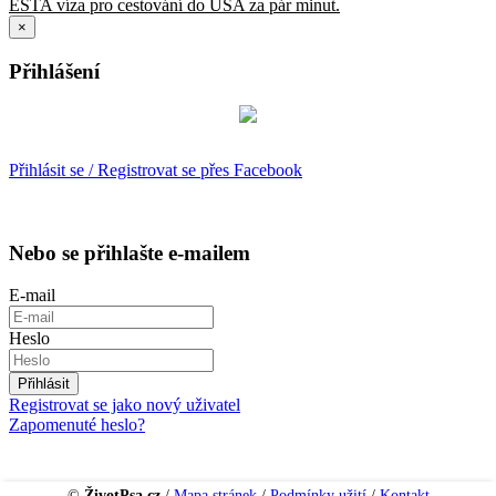
ESTA víza pro cestování do USA za pár minut.
×
Přihlášení
Přihlásit se / Registrovat se přes Facebook
Nebo se přihlašte e-mailem
E-mail
Heslo
Přihlásit
Registrovat se jako nový uživatel
Zapomenuté heslo?
©
ŽivotPsa.cz
/
Mapa stránek
/
Podmínky užití
/
Kontakt