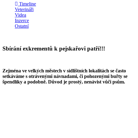
Timeline
Veterináři
Videa
Inzerce
Ostatní
Sbírání exkrementů k pejskařovi patří!!!
Zejména ve velkých městech v sídlištních lokalitách se často
setkáváme s otrávenými návnadami, či pohozenými buřty se
špendlíky a podobně. Důvod je prostý, nenávist vůči psům.