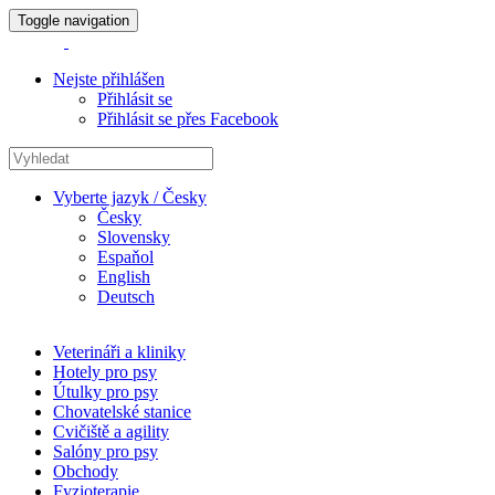
Toggle navigation
Nejste přihlášen
Přihlásit se
Přihlásit se přes Facebook
Vyberte jazyk / Česky
Česky
Slovensky
Espaňol
English
Deutsch
Veterináři a kliniky
Hotely pro psy
Útulky pro psy
Chovatelské stanice
Cvičiště a agility
Salóny pro psy
Obchody
Fyzioterapie