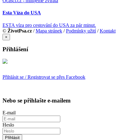
Ocásci.cz - milujeme zvířata
Esta Víza do USA
ESTA víza pro cestování do USA za pár minut.
©
ŽivotPsa.cz
/
Mapa stránek
/
Podmínky užití
/
Kontakt
×
Přihlášení
Přihlásit se / Registrovat se přes Facebook
Nebo se přihlašte e-mailem
E-mail
Heslo
Přihlásit