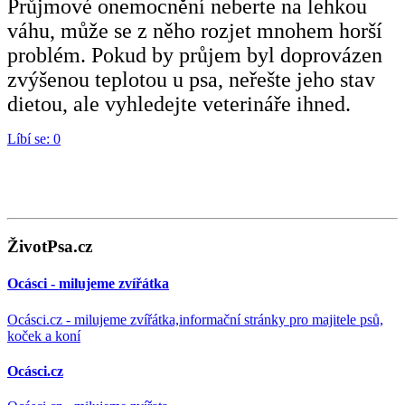
Průjmové onemocnění neberte na lehkou
váhu, může se z něho rozjet mnohem horší
problém. Pokud by průjem byl doprovázen
zvýšenou teplotou u psa, neřešte jeho stav
dietou, ale vyhledejte veterináře ihned.
Líbí se:
0
ŽivotPsa.cz
Ocásci - milujeme zvířátka
Ocásci.cz - milujeme zvířátka,informační stránky pro majitele psů,
koček a koní
Ocásci.cz