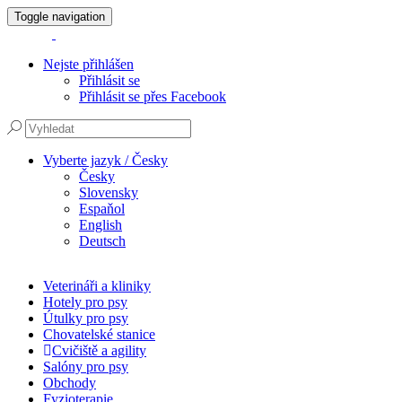
Toggle navigation
Nejste přihlášen
Přihlásit se
Přihlásit se přes Facebook
Vyberte jazyk / Česky
Česky
Slovensky
Espaňol
English
Deutsch
Veterináři a kliniky
Hotely pro psy
Útulky pro psy
Chovatelské stanice
Cvičiště a agility
Salóny pro psy
Obchody
Fyzioterapie