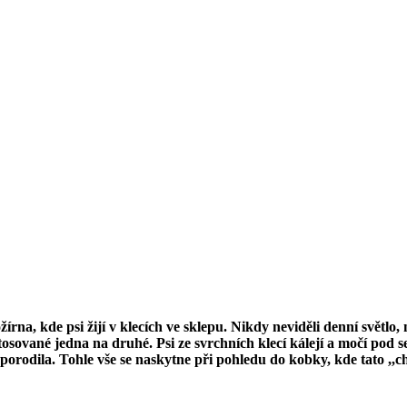
rna, kde psi žijí v klecích ve sklepu. Nikdy neviděli denní světlo
tosované jedna na druhé. Psi ze svrchních klecí kálejí a močí pod se
orodila. Tohle vše se naskytne při pohledu do kobky, kde tato ,,ch