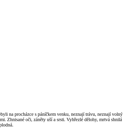
ebyli na procházce s páníčkem venku, neznají trávu, neznají volný
mi. Zhnisané oči, záněty uší a srsti. Vyhřezlé dělohy, mrtvá shnilá
 plodná.