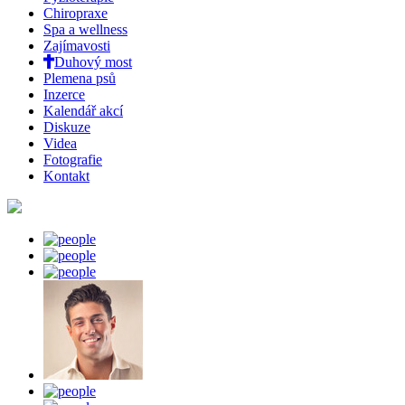
Chiropraxe
Spa a wellness
Zajímavosti
Duhový most
Plemena psů
Inzerce
Kalendář akcí
Diskuze
Videa
Fotografie
Kontakt