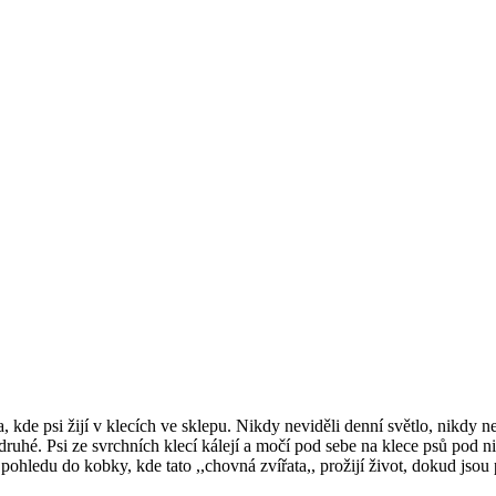
 kde psi žijí v klecích ve sklepu. Nikdy neviděli denní světlo, nikdy n
druhé. Psi ze svrchních klecí kálejí a močí pod sebe na klece psů pod ni
pohledu do kobky, kde tato ,,chovná zvířata,, prožijí život, dokud jsou