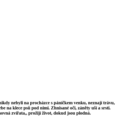
, nikdy nebyli na procházce s páníčkem venku, neznají trávu,
be na klece psů pod nimi. Zhnisané oči, záněty uší a srsti.
ovná zvířata,, prožijí život, dokud jsou plodná.