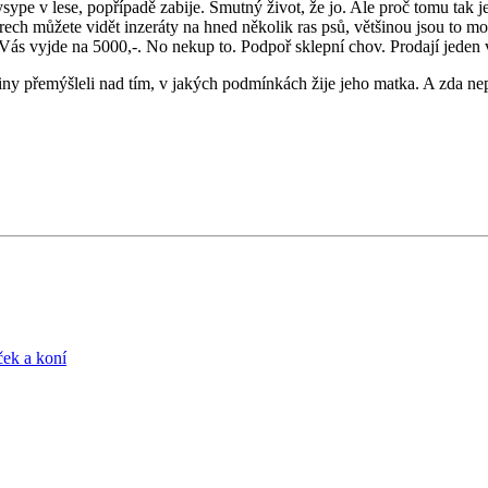
vysype v lese, popřípadě zabije. Smutný život, že jo. Ale proč tomu tak j
ch můžete vidět inzeráty na hned několik ras psů, většinou jsou to modn
Vás vyjde na 5000,-. No nekup to. Podpoř sklepní chov. Prodají jeden vr
iny přemýšleli nad tím, v jakých podmínkách žije jeho matka. A zda ne
ček a koní