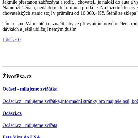
Jakmile přestanou zabřezávat a rodit, ,,chovatel,, je naloží do auta a 
Namnoží štěňata, nedá do nich korunu a prodá je. Na inzertních servere
chovatelských stanic stojí v průměru od 10 000,- Kč. Štěně ze sklepa 
Tímto jsme Vám chtěli naznačit, abyste při vybírání nového člena rod
dávkách a ještě ubližují němým duším.
Líbí se:
0
ŽivotPsa.cz
Ocásci - milujeme zvířátka
Ocásci.cz - milujeme zvířátka,informační stránky pro majitele psů, ko
Ocásci.cz
Ocásci.cz - milujeme zvířata
Esta Víza do USA