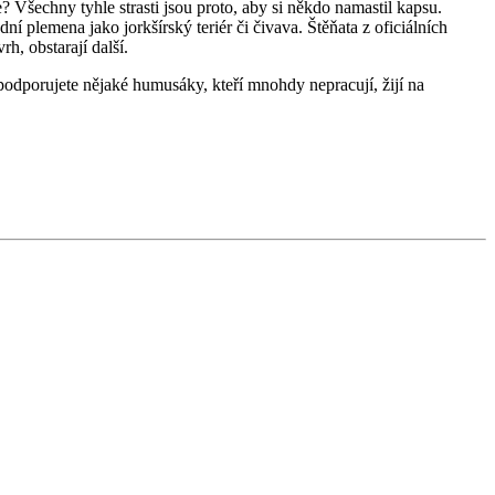
e? Všechny tyhle strasti jsou proto, aby si někdo namastil kapsu.
í plemena jako jorkšírský teriér či čivava. Štěňata z oficiálních
h, obstarají další.
podporujete nějaké humusáky, kteří mnohdy nepracují, žijí na