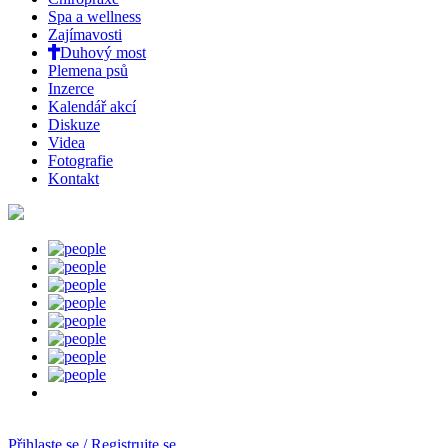
Spa a wellness
Zajímavosti
Duhový most
Plemena psů
Inzerce
Kalendář akcí
Diskuze
Videa
Fotografie
Kontakt
Přihlaste se / Registrujte se