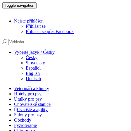
Toggle navigation
Nejste přihlášen
Přihlásit se
Přihlásit se přes Facebook
Vyberte jazyk / Česky
Česky
Slovensky
Espaňol
English
Deutsch
Veterináři a kliniky
Hotely pro psy
Útulky pro psy
Chovatelské stanice
Cvičiště a agility
Salóny pro psy
Obchody
Fyzioterapie
Chiropraxe