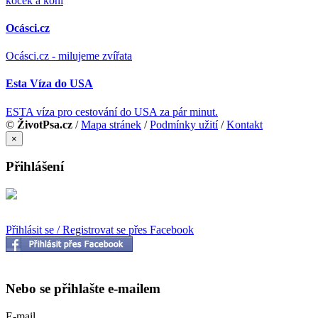
koček a koní
Ocásci.cz
Ocásci.cz - milujeme zvířata
Esta Víza do USA
ESTA víza pro cestování do USA za pár minut.
©
ŽivotPsa.cz
/
Mapa stránek
/
Podmínky užití
/
Kontakt
×
Přihlášení
Přihlásit se / Registrovat se přes Facebook
Nebo se přihlašte e-mailem
E-mail