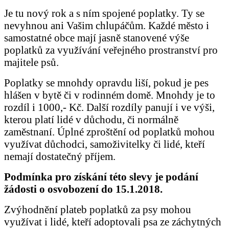
Je tu nový rok a s ním spojené poplatky. Ty se
nevyhnou ani Vašim chlupáčům. Každé město i
samostatné obce mají jasně stanovené výše
poplatků za využívání veřejného prostranství pro
majitele psů.
Poplatky se mnohdy opravdu liší, pokud je pes
hlášen v bytě či v rodinném domě. Mnohdy je to
rozdíl i 1000,- Kč. Další rozdíly panují i ve výši,
kterou platí lidé v důchodu, či normálně
zaměstnaní. Úplné zproštění od poplatků mohou
využívat důchodci, samoživitelky či lidé, kteří
nemají dostatečný příjem.
Podmínka pro získání této slevy je podání
žádosti o osvobození do 15.1.2018.
Zvýhodnění plateb poplatků za psy mohou
využívat i lidé, kteří adoptovali psa ze záchytných