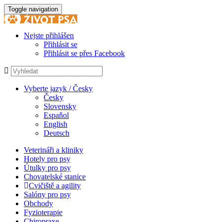
Toggle navigation
Nejste přihlášen
Přihlásit se
Přihlásit se přes Facebook
Vyberte jazyk / Česky
Česky
Slovensky
Espaňol
English
Deutsch
Veterináři a kliniky
Hotely pro psy
Útulky pro psy
Chovatelské stanice
Cvičiště a agility
Salóny pro psy
Obchody
Fyzioterapie
Chiropraxe