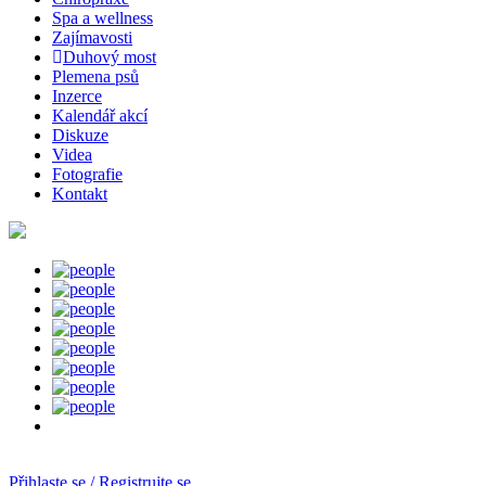
Spa a wellness
Zajímavosti
Duhový most
Plemena psů
Inzerce
Kalendář akcí
Diskuze
Videa
Fotografie
Kontakt
Přihlaste se / Registrujte se