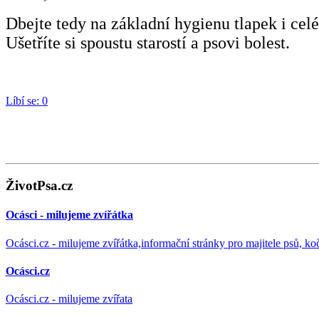
Dbejte tedy na základní hygienu tlapek i celé
Ušetříte si spoustu starostí a psovi bolest.
Líbí se:
0
ŽivotPsa.cz
Ocásci - milujeme zvířátka
Ocásci.cz - milujeme zvířátka,informační stránky pro majitele psů, ko
Ocásci.cz
Ocásci.cz - milujeme zvířata