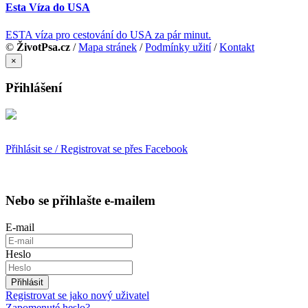
Esta Víza do USA
ESTA víza pro cestování do USA za pár minut.
©
ŽivotPsa.cz
/
Mapa stránek
/
Podmínky užití
/
Kontakt
×
Přihlášení
Přihlásit se / Registrovat se přes Facebook
Nebo se přihlašte e-mailem
E-mail
Heslo
Přihlásit
Registrovat se jako nový uživatel
Zapomenuté heslo?