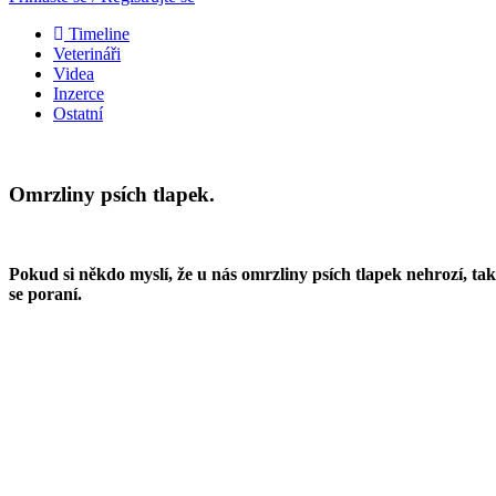
Timeline
Veterináři
Videa
Inzerce
Ostatní
Omrzliny psích tlapek.
Pokud si někdo myslí, že u nás omrzliny psích tlapek nehrozí, t
se poraní.