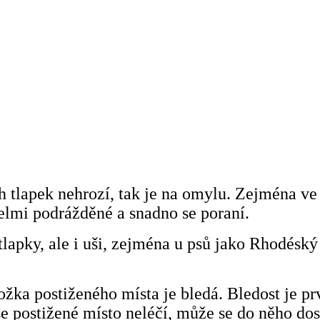
h tlapek nehrozí, tak je na omylu. Zejména ve
elmi podrážděné a snadno se poraní.
tlapky, ale i uši, zejména u psů jako Rhodésk
ožka postiženého místa je bledá. Bledost je prv
 postižené místo neléčí, může se do něho dost