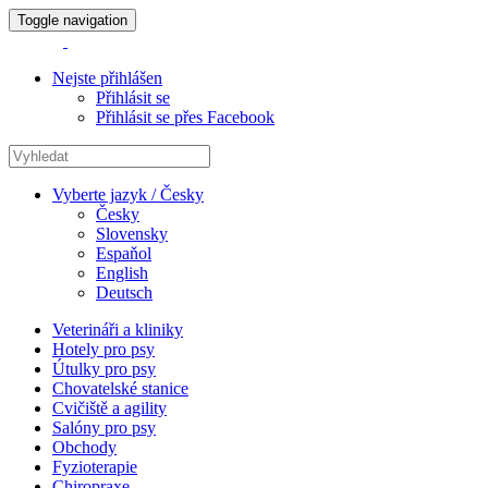
Toggle navigation
Nejste přihlášen
Přihlásit se
Přihlásit se přes Facebook
Vyberte jazyk / Česky
Česky
Slovensky
Espaňol
English
Deutsch
Veterináři a kliniky
Hotely pro psy
Útulky pro psy
Chovatelské stanice
Cvičiště a agility
Salóny pro psy
Obchody
Fyzioterapie
Chiropraxe