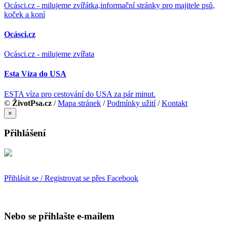
Ocásci.cz - milujeme zvířátka,informační stránky pro majitele psů,
koček a koní
Ocásci.cz
Ocásci.cz - milujeme zvířata
Esta Víza do USA
ESTA víza pro cestování do USA za pár minut.
©
ŽivotPsa.cz
/
Mapa stránek
/
Podmínky užití
/
Kontakt
×
Přihlášení
Přihlásit se / Registrovat se přes Facebook
Nebo se přihlašte e-mailem