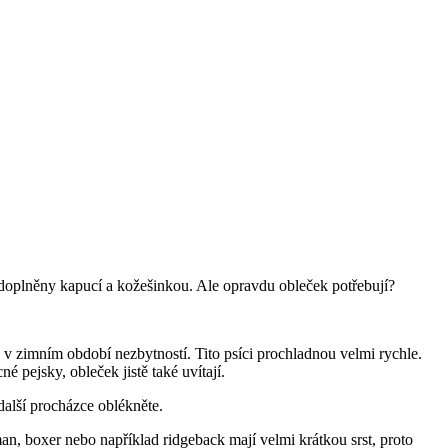
u doplněny kapucí a kožešinkou. Ale opravdu obleček potřebují?
 v zimním období nezbytností. Tito psíci prochladnou velmi rychle.
 pejsky, obleček jistě také uvítají.
další procházce oblékněte.
an, boxer nebo například ridgeback mají velmi krátkou srst, proto