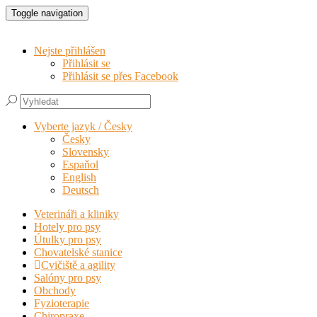
Toggle navigation
Nejste přihlášen
Přihlásit se
Přihlásit se přes Facebook
Vyberte jazyk / Česky
Česky
Slovensky
Espaňol
English
Deutsch
Veterináři a kliniky
Hotely pro psy
Útulky pro psy
Chovatelské stanice
Cvičiště a agility
Salóny pro psy
Obchody
Fyzioterapie
Chiropraxe