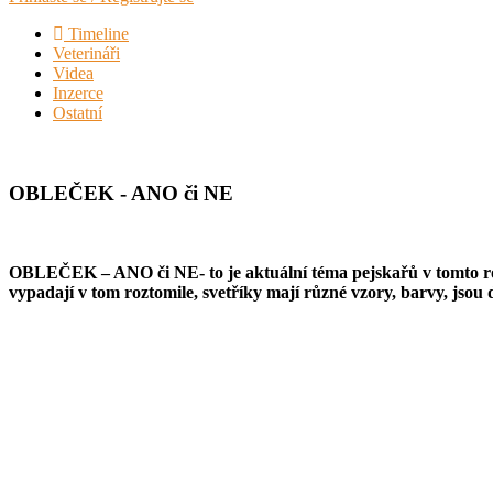
Timeline
Veterináři
Videa
Inzerce
Ostatní
OBLEČEK - ANO či NE
OBLEČEK – ANO či NE- to je aktuální téma pejskařů v tomto roč
vypadají v tom roztomile, svetříky mají různé vzory, barvy, jso