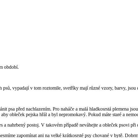
m období.
h psů, vypadají v tom roztomile, svetříky mají různé vzory, barvy, jso
ánit psa před nachlazením. Pro naháče a malá hladkosrstá plemena jsou
 aby obleček pejska hřál a byl nepromokavý. Pokud máte staré a nemocné
es a nahrbený postoj. V takovém případě neváhejte a obleček psovi při 
 nesmíme zapomínat ani na velké krátkosrsté psy chované v bytě. Dobrm