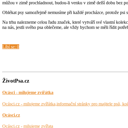
můžou v zimě prochladnout, budou-li venku v zimě delší dobu bez poh
Oblékat psy samozřejmě nemusíme při každé procházce, protože psi se
Na trhu nalezneme celou řadu značek, které vytváří své vlastní kolekc
na nás, jestli svého psa oblečeme, ale vždy bychom se měli řídit potře
Líbí se:
0
ŽivotPsa.cz
Ocásci - milujeme zvířátka
Ocásci.cz - milujeme zvířátka,informační stránky pro majitele psů, ko
Ocásci.cz
Ocásci.cz - milujeme zvířata