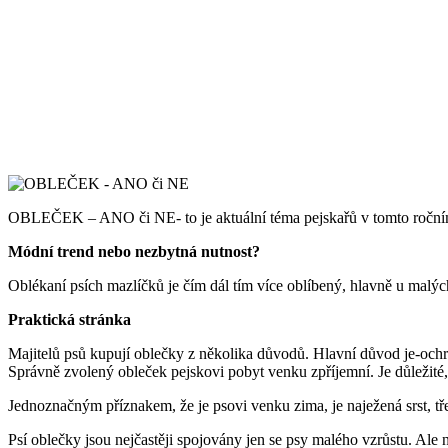
OBLEČEK – ANO či NE- to je aktuální téma pejskařů v tomto roční
Módní trend nebo nezbytná nutnost?
Oblékaní psích mazlíčků je čím dál tím více oblíbený, hlavně u malýc
Praktická stránka
Majitelů psů kupují oblečky z několika důvodů. Hlavní důvod je-ochr
Správně zvolený obleček pejskovi pobyt venku zpříjemní. Je důležité,
Jednoznačným příznakem, že je psovi venku zima, je naježená srst, tř
Psí oblečky jsou nejčastěji spojovány jen se psy malého vzrůstu. Ale