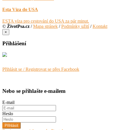
Esta Víza do USA
ESTA víza pro cestování do USA za pár minut.
©
ŽivotPsa.cz
/
Mapa stránek
/
Podmínky užití
/
Kontakt
×
Přihlášení
Přihlásit se / Registrovat se přes Facebook
Nebo se přihlašte e-mailem
E-mail
Heslo
Přihlásit