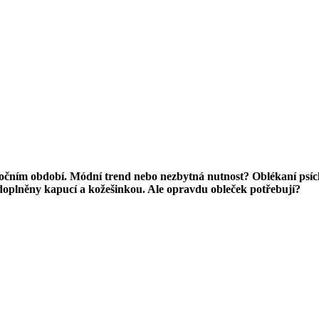
ním období. Módní trend nebo nezbytná nutnost? Oblékaní psích m
u doplněny kapucí a kožešinkou. Ale opravdu obleček potřebují?