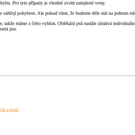
ybu. Pro tyto případy je vhodné zvolit zateplené vesty.
 zahřejí pohybem. Ale pokud víme, že budeme déle stát na jednom místě
e, takže máme z čeho vybírat. Oblékání psů nadále zůstává individuální 
bami psa.
ček a koní