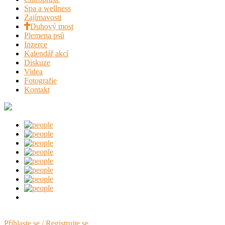
Spa a wellness
Zajímavosti
Duhový most
Plemena psů
Inzerce
Kalendář akcí
Diskuze
Videa
Fotografie
Kontakt
Přihlaste se / Registrujte se