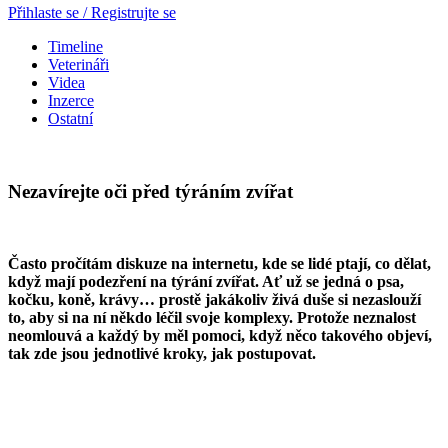
Přihlaste se / Registrujte se
Timeline
Veterináři
Videa
Inzerce
Ostatní
Nezavírejte oči před týráním zvířat
Často pročítám diskuze na internetu, kde se lidé ptají, co dělat,
když mají podezření na týrání zvířat. Ať už se jedná o psa,
kočku, koně, krávy… prostě jakákoliv živá duše si nezaslouží
to, aby si na ní někdo léčil svoje komplexy. Protože neznalost
neomlouvá a každý by měl pomoci, když něco takového objeví,
tak zde jsou jednotlivé kroky, jak postupovat.