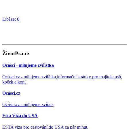
Líbí se:
0
ŽivotPsa.cz
Ocásci - milujeme zvířátka
Ocásci.cz - milujeme zvířátka,informační stránky pro majitele psů,
koček a koní
Ocásci.cz
Ocásci.cz - milujeme zvířata
Esta Víza do USA
ESTA víza pro cestování do USA za pár minut.