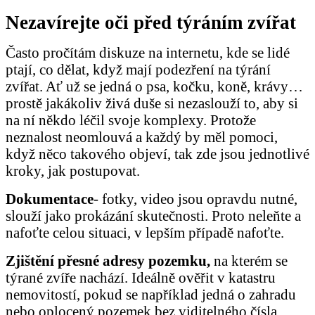
Nezavírejte
oči před týráním zvířat
Často pročítám diskuze na internetu, kde se lidé
ptají, co dělat, když mají podezření na týrání
zvířat. Ať už se jedná o psa, kočku, koně, krávy…
prostě jakákoliv živá duše si nezaslouží to, aby si
na ní někdo léčil svoje komplexy. Protože
neznalost neomlouvá a každý by měl pomoci,
když něco takového objeví, tak zde jsou jednotlivé
kroky, jak postupovat.
Dokumentace
- fotky, video jsou opravdu nutné,
slouží jako prokázání skutečnosti. Proto neleňte a
nafoťte celou situaci, v lepším případě nafoťte.
Zjištění přesné adresy pozemku,
na kterém se
týrané zvíře nachází. Ideálně ověřit v katastru
nemovitostí, pokud se například jedná o zahradu
nebo oplocený pozemek bez viditelného čísla