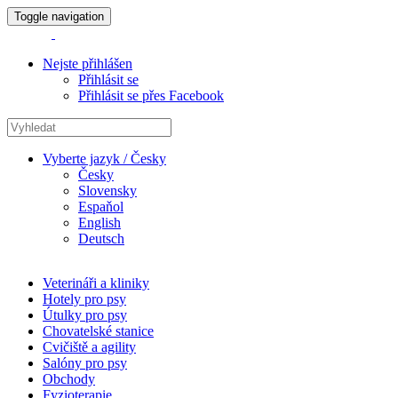
Toggle navigation
Nejste přihlášen
Přihlásit se
Přihlásit se přes Facebook
Vyberte jazyk / Česky
Česky
Slovensky
Espaňol
English
Deutsch
Veterináři a kliniky
Hotely pro psy
Útulky pro psy
Chovatelské stanice
Cvičiště a agility
Salóny pro psy
Obchody
Fyzioterapie