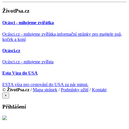
ŽivotPsa.cz
Ocásci - milujeme zvířátka
Ocásci.cz - milujeme zvířátka,informační stránky pro majitele psů,
koček a koní
Ocásci.cz
Ocásci.cz - milujeme zvířata
Esta Víza do USA
ESTA víza pro cestování do USA za pár minut.
©
ŽivotPsa.cz
/
Mapa stránek
/
Podmínky užití
/
Kontakt
×
Přihlášení