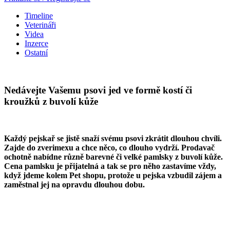
Timeline
Veterináři
Videa
Inzerce
Ostatní
Nedávejte Vašemu psovi jed ve formě kostí či
kroužků z buvolí kůže
Každý pejskař se jistě snaží svému psovi zkrátit dlouhou chvíli.
Zajde do zverimexu a chce něco, co dlouho vydrží. Prodavač
ochotně nabídne různě barevné či velké pamlsky z buvolí kůže.
Cena pamlsku je přijatelná a tak se pro něho zastavíme vždy,
když jdeme kolem Pet shopu, protože u pejska vzbudil zájem a
zaměstnal jej na opravdu dlouhou dobu.