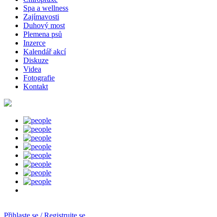
Spa a wellness
Zajímavosti
Duhový most
Plemena psů
Inzerce
Kalendář akcí
Diskuze
Videa
Fotografie
Kontakt
Přihlaste se / Registrujte se