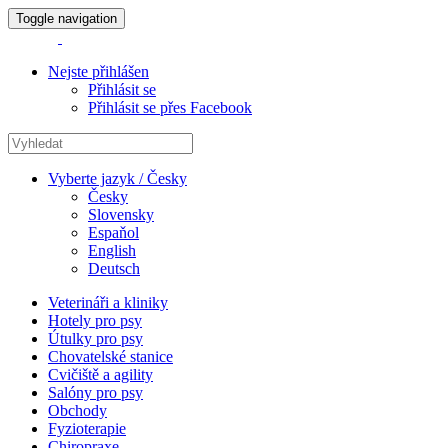
Toggle navigation
Nejste přihlášen
Přihlásit se
Přihlásit se přes Facebook
Vyberte jazyk / Česky
Česky
Slovensky
Espaňol
English
Deutsch
Veterináři a kliniky
Hotely pro psy
Útulky pro psy
Chovatelské stanice
Cvičiště a agility
Salóny pro psy
Obchody
Fyzioterapie
Chiropraxe