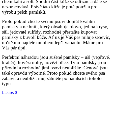
chemikálií a solí. Spodní část kůže se odřízne a dále se
nezpracovává. Právě tato kůže je poté použita pro
výrobu psích pamlsků.
Proto pokud chcete svému psovi dopřát kvalitní
pamlsky a ne hnůj, který obsahuje olovo, jed na krysy,
sůl, jedovaté sulfidy, rozhodně přestaňte kupovat
pamlsky z buvolí kůže. Ať už je Váš pes miluje sebevíc,
určitě mu najdete mnohem lepší variantu. Máme pro
Vás pár tipů.
Perfektní náhradou jsou sušené pamlsky – uši (vepřové,
králičí), hovězí nohy, hovězí plíce. Tyto pamlsky jsou
přírodní a rozhodně jimi psovi neublížíte. Cenově jsou
také opravdu výborné. Proto pokud chcete svého psa
zabavit a neublížit mu, sáhněte po pamlscích tohoto
typu.
Líbí se:
0