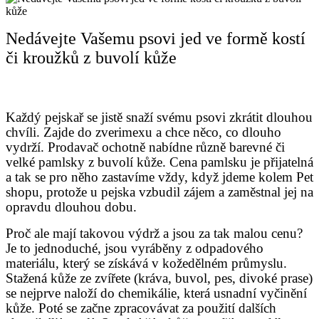
Nedávejte Vašemu psovi jed ve formě kostí
či kroužků z buvolí kůže
Každý pejskař se jistě snaží svému psovi zkrátit dlouhou
chvíli. Zajde do zverimexu a chce něco, co dlouho
vydrží. Prodavač ochotně nabídne různě barevné či
velké pamlsky z buvolí kůže. Cena pamlsku je přijatelná
a tak se pro něho zastavíme vždy, když jdeme kolem Pet
shopu, protože u pejska vzbudil zájem a zaměstnal jej na
opravdu dlouhou dobu.
Proč ale mají takovou výdrž a jsou za tak malou cenu?
Je to jednoduché, jsou vyráběny z odpadového
materiálu, který se získává v kožedělném průmyslu.
Stažená kůže ze zvířete (kráva, buvol, pes, divoké prase)
se nejprve naloží do chemikálie, která usnadní vyčinění
kůže. Poté se začne zpracovávat za použití dalších