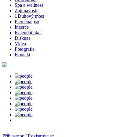
Spa a wellness
Zajímavosti
Duhový most
Plemena psů
Inzerce
Kalendář akcí
Diskuze
Videa
Fotografie
Kontakt
Přihlaste se / Registrujte se