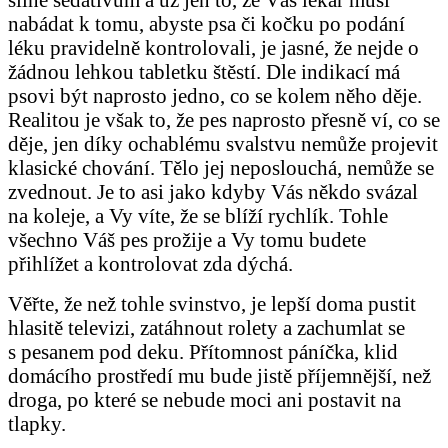
silné sedativum a už jen to, že Vás lékař musí
nabádat k tomu, abyste psa či kočku po podání
léku pravidelně kontrolovali, je jasné, že nejde o
žádnou lehkou tabletku štěstí. Dle indikací má
psovi být naprosto jedno, co se kolem něho děje.
Realitou je však to, že pes naprosto přesně ví, co se
děje, jen díky ochablému svalstvu nemůže projevit
klasické chování. Tělo jej neposlouchá, nemůže se
zvednout. Je to asi jako kdyby Vás někdo svázal
na koleje, a Vy víte, že se blíží rychlík. Tohle
všechno Váš pes prožije a Vy tomu budete
přihlížet a kontrolovat zda dýchá.
Věřte, že než tohle svinstvo, je lepší doma pustit
hlasitě televizi, zatáhnout rolety a zachumlat se
s pesanem pod deku. Přítomnost páníčka, klid
domácího prostředí mu bude jistě příjemnější, než
droga, po které se nebude moci ani postavit na
tlapky.