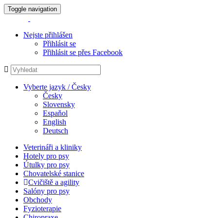
Toggle navigation
Nejste přihlášen
Přihlásit se
Přihlásit se přes Facebook
Vyberte jazyk / Česky
Česky
Slovensky
Espaňol
English
Deutsch
Veterináři a kliniky
Hotely pro psy
Útulky pro psy
Chovatelské stanice
Cvičiště a agility
Salóny pro psy
Obchody
Fyzioterapie
Chiropraxe