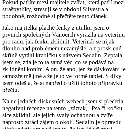
Pokud patříte mezi majitele zvířat, která patří mezi
strašpytlíky, stresují se v období Silvestra a
podobně, rozhodně si přečtěte tento článek.
Jako majitelka plaché fenky z útulku jsem o
prvních společných Vánocích vyrazila na veterinu
pro radu, jak fenku zklidnit. Veterinář se nijak
dlouho nad problémem nezamýšlel a z prosklené
skříně vytáhl krabičku s názvem Sedalin. Zeptala
jsem se, zda je to ta samá věc, co se podává na
zklidnění koním. A on, že ano, jen že dávkování je
samozřejmě jiné a že je to ve formě tablet. S díky
jsem odešla, že si napřed o užití tohoto přípravku
přečtu.
Na ne jedněch diskusních webech jsem si přečetla
negativní recenze na tento ,,zázrak,,. Psa či kočku
sice zklidní, ale jejich svaly ochabnou a zvíře
naprosto ztrácí zájem o okolí. Sedalin je opravdu