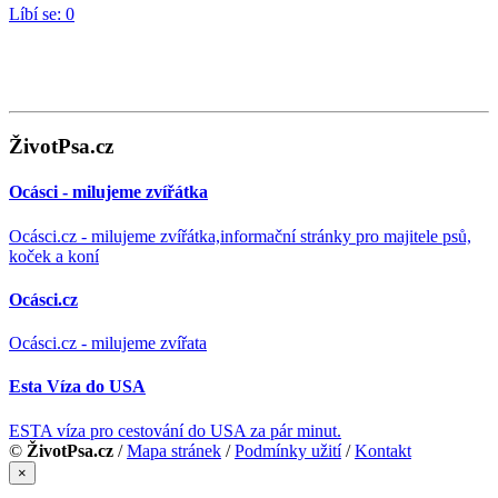
Líbí se:
0
ŽivotPsa.cz
Ocásci - milujeme zvířátka
Ocásci.cz - milujeme zvířátka,informační stránky pro majitele psů,
koček a koní
Ocásci.cz
Ocásci.cz - milujeme zvířata
Esta Víza do USA
ESTA víza pro cestování do USA za pár minut.
©
ŽivotPsa.cz
/
Mapa stránek
/
Podmínky užití
/
Kontakt
×