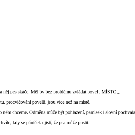
na něj pes skáče. Měl by bez problému zvládat povel ,,MÍSTO,,.
u, procvičování povelů, jsou více než na místě.
po něm chceme. Odměna může být pohlazení, pamlsek i slovní pochvala
víle, kdy se páníček ujistí, že psa může pustit.