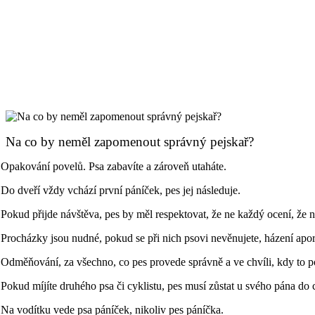
Na co by neměl zapomenout správný pejskař?
Opakování povelů. Psa zabavíte a zároveň utaháte.
Do dveří vždy vchází první páníček, pes jej následuje.
Pokud přijde návštěva, pes by měl respektovat, že ne každý ocení, že 
Procházky jsou nudné, pokud se při nich psovi nevěnujete, házení aport
Odměňování, za všechno, co pes provede správně a ve chvíli, kdy to 
Pokud míjíte druhého psa či cyklistu, pes musí zůstat u svého pána do ch
Na vodítku vede psa páníček, nikoliv pes páníčka.