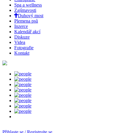
Spa a wellness
Zajímavosti
Duhový most
Plemena psů
Inzerce
Kalendář akcí
Diskuze
Videa
Fotografie
Kontakt
Přihlaste se / Registrujte se