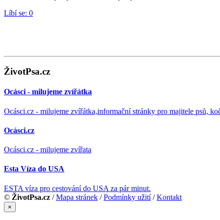
Líbí se:
0
ŽivotPsa.cz
Ocásci - milujeme zvířátka
Ocásci.cz - milujeme zvířátka,informační stránky pro majitele psů, ko
Ocásci.cz
Ocásci.cz - milujeme zvířata
Esta Víza do USA
ESTA víza pro cestování do USA za pár minut.
©
ŽivotPsa.cz
/
Mapa stránek
/
Podmínky užití
/
Kontakt
×