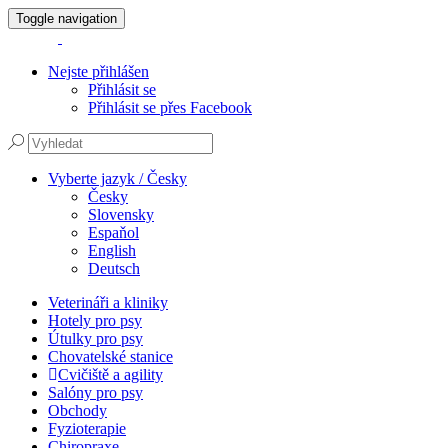
Toggle navigation
Nejste přihlášen
Přihlásit se
Přihlásit se přes Facebook
Vyberte jazyk / Česky
Česky
Slovensky
Espaňol
English
Deutsch
Veterináři a kliniky
Hotely pro psy
Útulky pro psy
Chovatelské stanice
Cvičiště a agility
Salóny pro psy
Obchody
Fyzioterapie
Chiropraxe